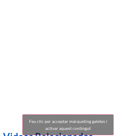
CE Sabadell
(1-1) FC
Cartagena
Feu clic per acceptar màrqueting galetes i
activar aquest contingut