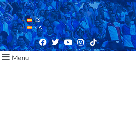
ES
CA
Menu
12/04/2021