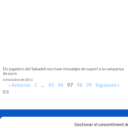
Els jugadors del Sabadell escriuen missatges de suport a la campanya
de socis
6 d'octubre de 2011
« Anterior
1
…
95
96
97
98
99
Siguiente »
Gestionar el consentiment de