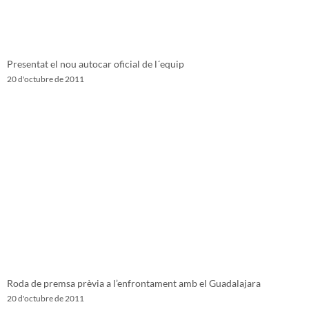
Presentat el nou autocar oficial de l´equip
20 d'octubre de 2011
Roda de premsa prèvia a l’enfrontament amb el Guadalajara
20 d'octubre de 2011