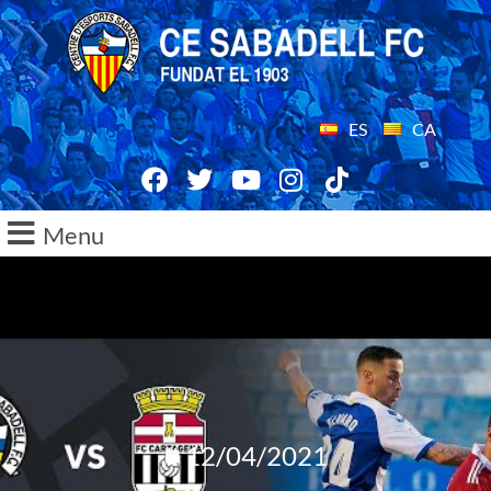
ES
CA
Menu
12/04/2021