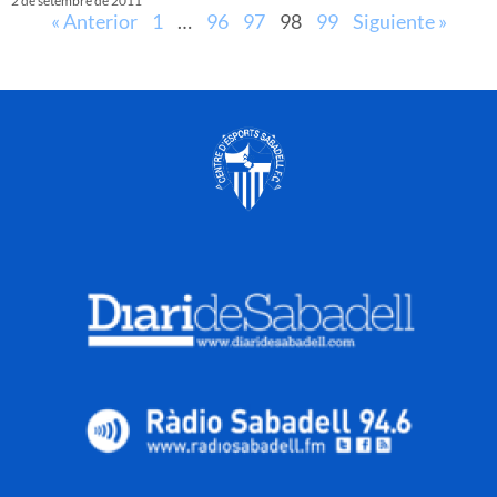
2 de setembre de 2011
« Anterior
1
…
96
97
98
99
Siguiente »