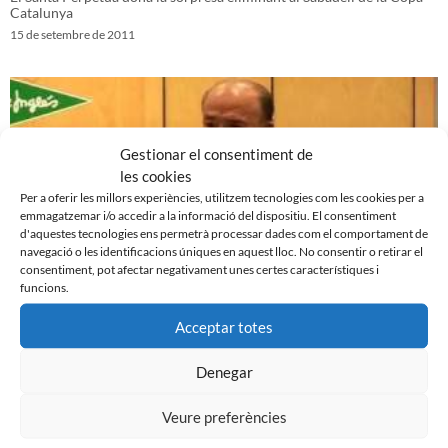
Catalunya
15 de setembre de 2011
Gestionar el consentiment de
les cookies
Per a oferir les millors experiències, utilitzem tecnologies com les cookies per a
emmagatzemar i/o accedir a la informació del dispositiu. El consentiment
d'aquestes tecnologies ens permetrà processar dades com el comportament de
navegació o les identificacions úniques en aquest lloc. No consentir o retirar el
consentiment, pot afectar negativament unes certes característiques i
funcions.
Presentació ‘El club de mi vida’ de Joaquim Fité
Acceptar totes
14 de setembre de 2011
Denegar
Veure preferències