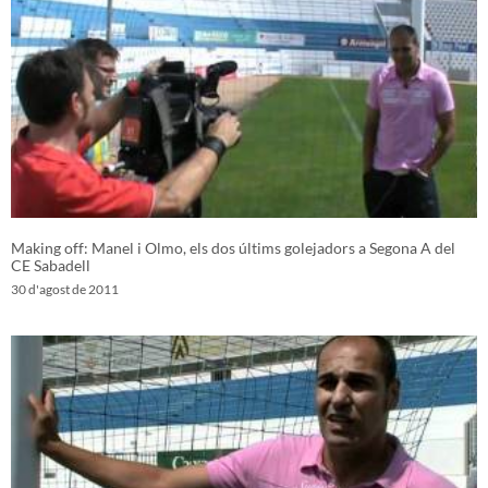
Making off: Manel i Olmo, els dos últims golejadors a Segona A del
CE Sabadell
30 d'agost de 2011