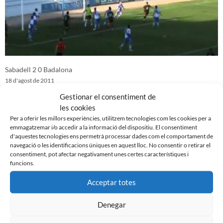
Sabadell 2 0 Badalona
18 d'agost de 2011
Gestionar el consentiment de
les cookies
Per a oferir les millors experiències, utilitzem tecnologies com les cookies per a
emmagatzemar i/o accedir a la informació del dispositiu. El consentiment
d'aquestes tecnologies ens permetrà processar dades com el comportament de
navegació o les identificacions úniques en aquest lloc. No consentir o retirar el
consentiment, pot afectar negativament unes certes característiques i
funcions.
Acceptar totes
Denegar
Reus 1-0 CE Sabadell (amistós)