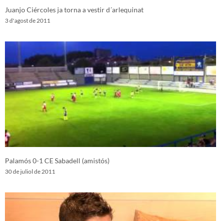
Juanjo Ciércoles ja torna a vestir d´arlequinat
3 d'agost de 2011
Palamós 0-1 CE Sabadell (amistós)
30 de juliol de 2011