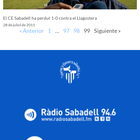
El CE Sabadell ha perdut 1-0 contra el Llagostera
28 de juliol de 2011
« Anterior
1
…
97
98
99
Siguiente »