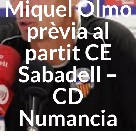
Miquel Olmo
prèvia al
partit CE
Sabadell –
CD
Numancia