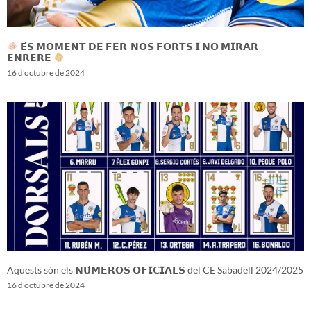
𝗘́𝗦 𝗠𝗢𝗠𝗘𝗡𝗧 𝗗𝗘 𝗙𝗘𝗥-𝗡𝗢𝗦 𝗙𝗢𝗥𝗧𝗦 𝗜 𝗡𝗢 𝗠𝗜𝗥𝗔𝗥
𝗘𝗡𝗥𝗘𝗥𝗘
16 d'octubre de 2024
Aquests són els 𝗡𝗨́𝗠𝗘𝗥𝗢𝗦 𝗢𝗙𝗜𝗖𝗜𝗔𝗟𝗦 del CE Sabadell 2024/2025
16 d'octubre de 2024