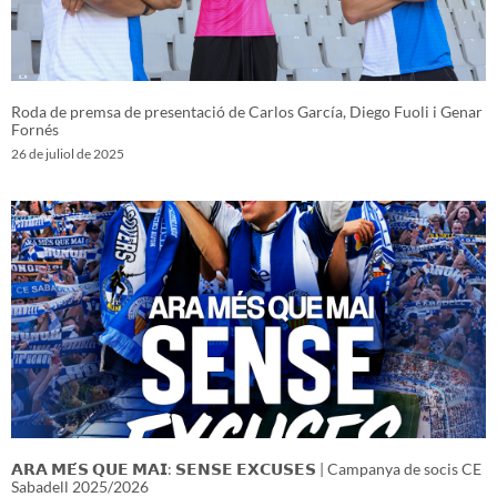
Roda de premsa de presentació de Carlos García, Diego Fuoli i Genar
Fornés
26 de juliol de 2025
𝗔𝗥𝗔 𝗠𝗘́𝗦 𝗤𝗨𝗘 𝗠𝗔𝗜: 𝗦𝗘𝗡𝗦𝗘 𝗘𝗫𝗖𝗨𝗦𝗘𝗦 | Campanya de socis CE
Sabadell 2025/2026