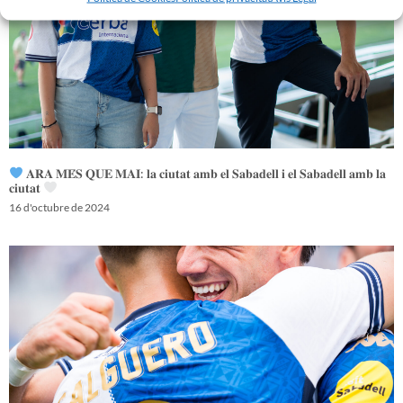
𝐀𝐑𝐀 𝐌𝐄́𝐒 𝐐𝐔𝐄 𝐌𝐀𝐈: 𝐥𝐚 𝐜𝐢𝐮𝐭𝐚𝐭 𝐚𝐦𝐛 𝐞𝐥 𝐒𝐚𝐛𝐚𝐝𝐞𝐥𝐥 𝐢 𝐞𝐥 𝐒𝐚𝐛𝐚𝐝𝐞𝐥𝐥 𝐚𝐦𝐛 𝐥𝐚
𝐜𝐢𝐮𝐭𝐚𝐭
16 d'octubre de 2024