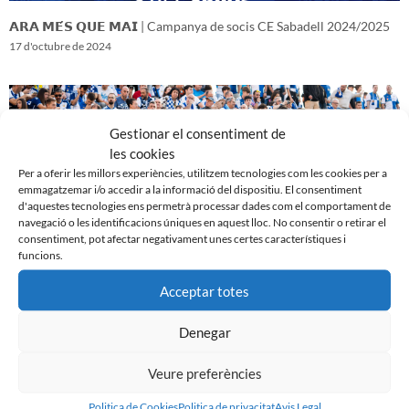
𝗔𝗥𝗔 𝗠𝗘́𝗦 𝗤𝗨𝗘 𝗠𝗔𝗜 | Campanya de socis CE Sabadell 2024/2025
17 d'octubre de 2024
Gestionar el consentiment de
les cookies
Per a oferir les millors experiències, utilitzem tecnologies com les cookies per a
emmagatzemar i/o accedir a la informació del dispositiu. El consentiment
d'aquestes tecnologies ens permetrà processar dades com el comportament de
navegació o les identificacions úniques en aquest lloc. No consentir o retirar el
consentiment, pot afectar negativament unes certes característiques i
funcions.
Acceptar totes
𝑽𝒆𝒏𝒊𝒎 𝒅’𝒖𝒏𝒂 𝒈𝒓𝒂𝒏 𝒃𝒂𝒕𝒂𝒍𝒍𝒂…𝒊 𝒂𝒏𝒆𝒎 𝒂 𝒑𝒆𝒓 𝒍𝒂 𝒔𝒆𝒈𝒖̈𝒆𝒏𝒕
16 d'octubre de 2024
Denegar
Veure preferències
Politica de Cookies
Politica de privacitat
Avis Legal