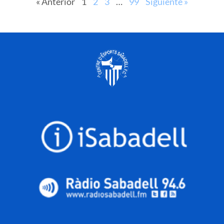
« Anterior
1
2
3
…
99
Siguiente »