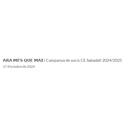
𝗔𝗥𝗔 𝗠𝗘́𝗦 𝗤𝗨𝗘 𝗠𝗔𝗜 | Campanya de socis CE Sabadell 2024/2025
17 d'octubre de 2024