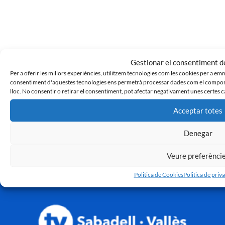
Gestionar el consentiment de
SD Tarazona 3 – 1 CE Sabadell
Per a oferir les millors experiències, utilitzem tecnologies com les cookies per a em
14 de maig de 2024
consentiment d'aquestes tecnologies ens permetrà processar dades com el comport
« Anterior
1
2
3
…
99
Siguiente »
lloc. No consentir o retirar el consentiment, pot afectar negativament unes certes c
Acceptar totes
Denegar
Veure preferènci
Politica de Cookies
Politica de priva