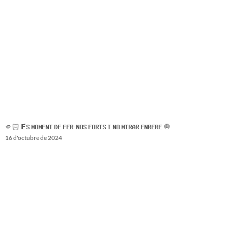
🫵🏻 𝗘́𝗦 𝗠𝗢𝗠𝗘𝗡𝗧 𝗗𝗘 𝗙𝗘𝗥-𝗡𝗢𝗦 𝗙𝗢𝗥𝗧𝗦 𝗜 𝗡𝗢 𝗠𝗜𝗥𝗔𝗥 𝗘𝗡𝗥𝗘𝗥𝗘 🧅
16 d'octubre de 2024