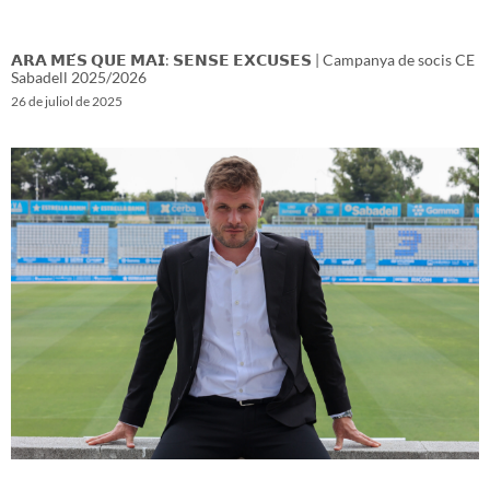
𝗔𝗥𝗔 𝗠𝗘́𝗦 𝗤𝗨𝗘 𝗠𝗔𝗜: 𝗦𝗘𝗡𝗦𝗘 𝗘𝗫𝗖𝗨𝗦𝗘𝗦 | Campanya de socis CE
Sabadell 2025/2026
26 de juliol de 2025