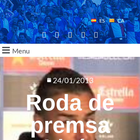
ES
CA
Menu
24/01/2013
Roda de
premsa