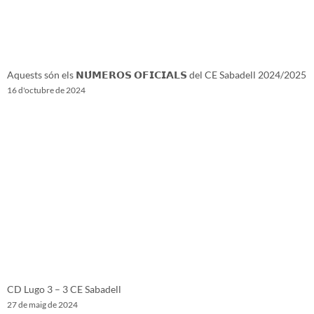
Aquests són els 𝗡𝗨́𝗠𝗘𝗥𝗢𝗦 𝗢𝗙𝗜𝗖𝗜𝗔𝗟𝗦 del CE Sabadell 2024/2025
16 d'octubre de 2024
CD Lugo 3 – 3 CE Sabadell
27 de maig de 2024