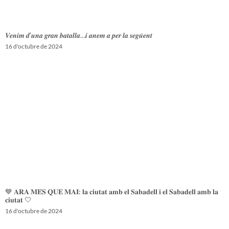
𝑽𝒆𝒏𝒊𝒎 𝒅’𝒖𝒏𝒂 𝒈𝒓𝒂𝒏 𝒃𝒂𝒕𝒂𝒍𝒍𝒂…𝒊 𝒂𝒏𝒆𝒎 𝒂 𝒑𝒆𝒓 𝒍𝒂 𝒔𝒆𝒈𝒖̈𝒆𝒏𝒕
16 d'octubre de 2024
💙 𝐀𝐑𝐀 𝐌𝐄́𝐒 𝐐𝐔𝐄 𝐌𝐀𝐈: 𝐥𝐚 𝐜𝐢𝐮𝐭𝐚𝐭 𝐚𝐦𝐛 𝐞𝐥 𝐒𝐚𝐛𝐚𝐝𝐞𝐥𝐥 𝐢 𝐞𝐥 𝐒𝐚𝐛𝐚𝐝𝐞𝐥𝐥 𝐚𝐦𝐛 𝐥𝐚
𝐜𝐢𝐮𝐭𝐚𝐭 🤍
16 d'octubre de 2024