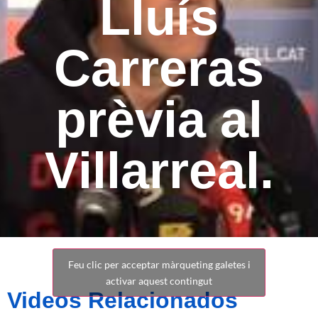
Lluís
Carreras
prèvia al
Villarreal.
Feu clic per acceptar màrqueting galetes i
activar aquest contingut
Videos Relacionados