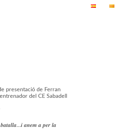
ES
CA
e presentació de Ferran
entrenador del CE Sabadell
5
𝒂𝒕𝒂𝒍𝒍𝒂…𝒊 𝒂𝒏𝒆𝒎 𝒂 𝒑𝒆𝒓 𝒍𝒂