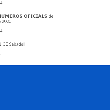
24
́𝗠𝗘𝗥𝗢𝗦 𝗢𝗙𝗜𝗖𝗜𝗔𝗟𝗦 del
4/2025
24
1 CE Sabadell
4