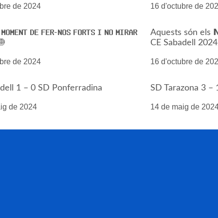
ubre de 2024
16 d'octubre de 20
𝗢𝗠𝗘𝗡𝗧 𝗗𝗘 𝗙𝗘𝗥-𝗡𝗢𝗦 𝗙𝗢𝗥𝗧𝗦 𝗜 𝗡𝗢 𝗠𝗜𝗥𝗔𝗥
Aquests són els 𝗡𝗨
 🧅
CE Sabadell 202
ubre de 2024
16 d'octubre de 20
dell 1 – 0 SD Ponferradina
SD Tarazona 3 – 
ig de 2024
14 de maig de 202