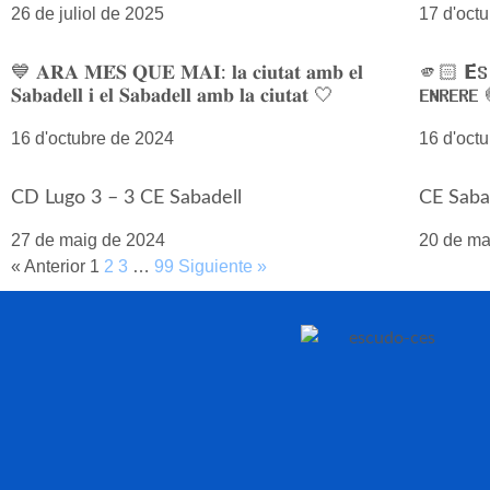
26 de juliol de 2025
17 d'oct
💙 𝐀𝐑𝐀 𝐌𝐄́𝐒 𝐐𝐔𝐄 𝐌𝐀𝐈: 𝐥𝐚 𝐜𝐢𝐮𝐭𝐚𝐭 𝐚𝐦𝐛 𝐞𝐥
🫵🏻 𝗘́𝗦 𝗠
𝐒𝐚𝐛𝐚𝐝𝐞𝐥𝐥 𝐢 𝐞𝐥 𝐒𝐚𝐛𝐚𝐝𝐞𝐥𝐥 𝐚𝐦𝐛 𝐥𝐚 𝐜𝐢𝐮𝐭𝐚𝐭 🤍
𝗘𝗡𝗥𝗘𝗥𝗘
16 d'octubre de 2024
16 d'oct
CD Lugo 3 – 3 CE Sabadell
CE Saba
27 de maig de 2024
20 de ma
« Anterior
1
2
3
…
99
Siguiente »