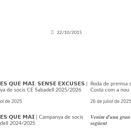
22/10/2015
́𝗦 𝗤𝗨𝗘 𝗠𝗔𝗜: 𝗦𝗘𝗡𝗦𝗘 𝗘𝗫𝗖𝗨𝗦𝗘𝗦 |
Roda de premsa d
a de socis CE Sabadell 2025/2026
Costa com a nou 
iol de 2025
26 de juliol de 202
𝗘́𝗦 𝗤𝗨𝗘 𝗠𝗔𝗜 | Campanya de socis
𝑽𝒆𝒏𝒊𝒎 𝒅’𝒖𝒏𝒂 𝒈𝒓𝒂𝒏 
dell 2024/2025
𝒔𝒆𝒈𝒖̈𝒆𝒏𝒕