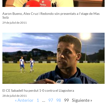
Aaron Bueno, Alex Cruz i Redondo són presentats a l’stage de Mas
Solà
29 de juliol de 2011
El CE Sabadell ha perdut 1-0 contra el Llagostera
28 de juliol de 2011
« Anterior
1
…
97
98
99
Siguiente »