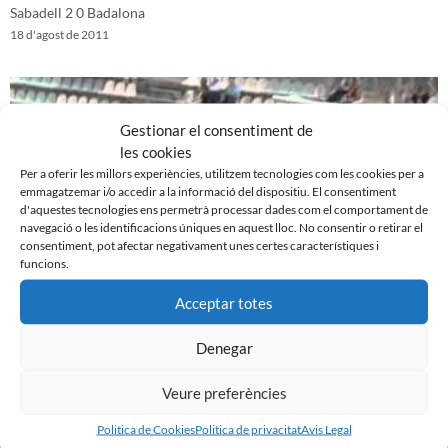
Sabadell 2 0 Badalona
18 d'agost de 2011
Gestionar el consentiment de
les cookies
Per a oferir les millors experiències, utilitzem tecnologies com les cookies per a
emmagatzemar i/o accedir a la informació del dispositiu. El consentiment
d'aquestes tecnologies ens permetrà processar dades com el comportament de
navegació o les identificacions úniques en aquest lloc. No consentir o retirar el
consentiment, pot afectar negativament unes certes característiques i
funcions.
Acceptar totes
Reus 1-0 CE Sabadell (amistós)
11 d'agost de 2011
Denegar
Veure preferències
Politica de Cookies
Politica de privacitat
Avis Legal