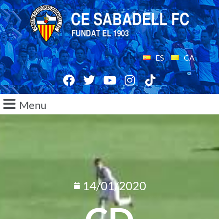
ES
CA
Menu
14/01/2020