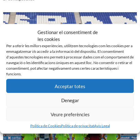
Gestionar el consentiment de
les cookies
Per a oferir les millors experiències, utilitzem tecnologies com les cookies per a
emmagatzemar i/o accedir a la informació del dispositiu. El consentiment
d'aquestes tecnologies ens permetrà processar dades com el comportament de
navegació o les identificacions úniques en aquest lloc. No consentir o retirar el
consentiment, pot afectar negativament unes certes característiques i
funcions.
Acceptar totes
UE Cornellà 1 – 0 CE Sabadell
20 de maig de 2023
Denegar
Veure preferències
Politica de Cookies
Politica de privacitat
Avis Legal