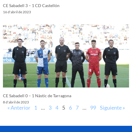
CE Sabadell 3 – 1 CD Castellón
16 d'abril de 2023
CE Sabadell 0 – 1 Nàstic de Tarragona
8 d'abril de 2023
« Anterior
1
…
3
4
5
6
7
…
99
Siguiente »