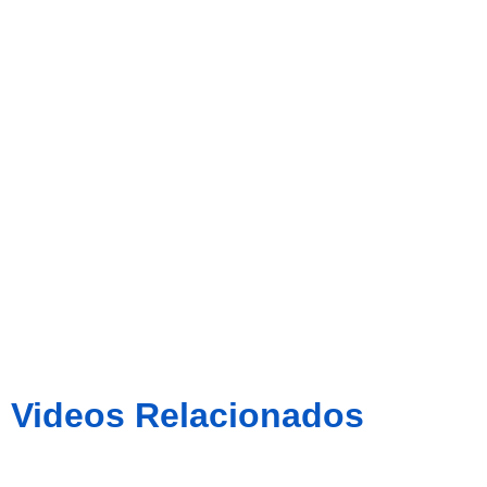
Espanyol
‘B’ 1-0 CE.
Sabadell
Videos Relacionados