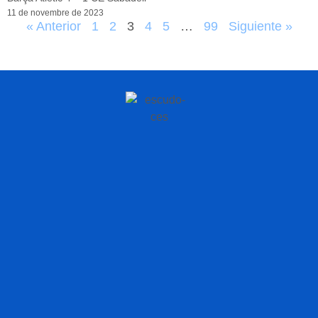
11 de novembre de 2023
« Anterior
1
2
3
4
5
…
99
Siguiente »