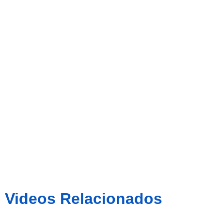
Espanyol
‘B’ 1-0 CE.
Sabadell
Videos Relacionados