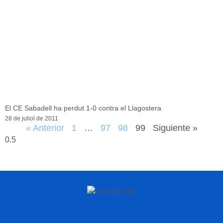
El CE Sabadell ha perdut 1-0 contra el Llagostera
28 de juliol de 2011
« Anterior
1
…
97
98
99
Siguiente »