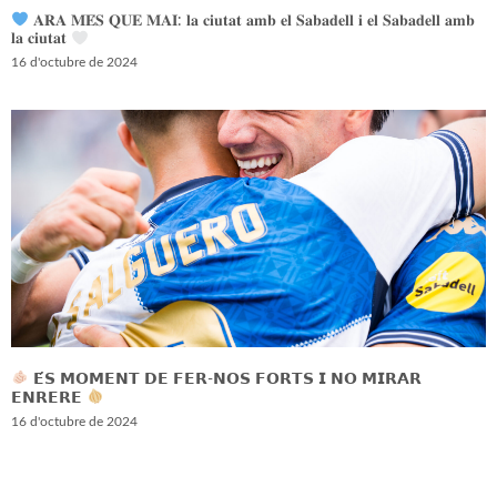
𝐀𝐑𝐀 𝐌𝐄́𝐒 𝐐𝐔𝐄 𝐌𝐀𝐈: 𝐥𝐚 𝐜𝐢𝐮𝐭𝐚𝐭 𝐚𝐦𝐛 𝐞𝐥 𝐒𝐚𝐛𝐚𝐝𝐞𝐥𝐥 𝐢 𝐞𝐥 𝐒𝐚𝐛𝐚𝐝𝐞𝐥𝐥 𝐚𝐦𝐛
𝐥𝐚 𝐜𝐢𝐮𝐭𝐚𝐭
16 d'octubre de 2024
𝗘́𝗦 𝗠𝗢𝗠𝗘𝗡𝗧 𝗗𝗘 𝗙𝗘𝗥-𝗡𝗢𝗦 𝗙𝗢𝗥𝗧𝗦 𝗜 𝗡𝗢 𝗠𝗜𝗥𝗔𝗥
𝗘𝗡𝗥𝗘𝗥𝗘
16 d'octubre de 2024