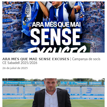
𝗔𝗥𝗔 𝗠𝗘́𝗦 𝗤𝗨𝗘 𝗠𝗔𝗜: 𝗦𝗘𝗡𝗦𝗘 𝗘𝗫𝗖𝗨𝗦𝗘𝗦 | Campanya de socis
CE Sabadell 2025/2026
26 de juliol de 2025