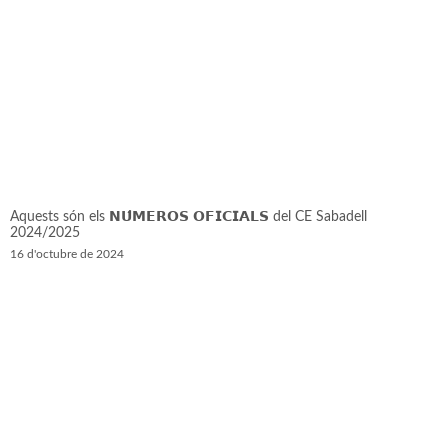
Aquests són els 𝗡𝗨́𝗠𝗘𝗥𝗢𝗦 𝗢𝗙𝗜𝗖𝗜𝗔𝗟𝗦 del CE Sabadell
2024/2025
16 d'octubre de 2024