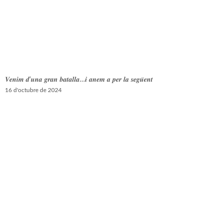
𝑽𝒆𝒏𝒊𝒎 𝒅’𝒖𝒏𝒂 𝒈𝒓𝒂𝒏 𝒃𝒂𝒕𝒂𝒍𝒍𝒂…𝒊 𝒂𝒏𝒆𝒎 𝒂 𝒑𝒆𝒓 𝒍𝒂 𝒔𝒆𝒈𝒖̈𝒆𝒏𝒕
16 d'octubre de 2024