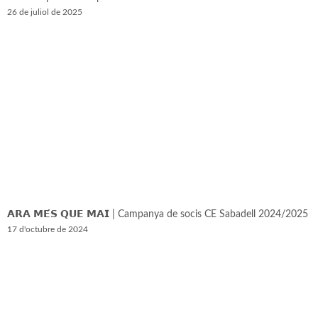
26 de juliol de 2025
𝗔𝗥𝗔 𝗠𝗘́𝗦 𝗤𝗨𝗘 𝗠𝗔𝗜 | Campanya de socis CE Sabadell 2024/2025
17 d'octubre de 2024