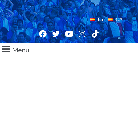
ES
CA
Menu
12/09/2014
Roda de
premsa de
Miquel Olmo