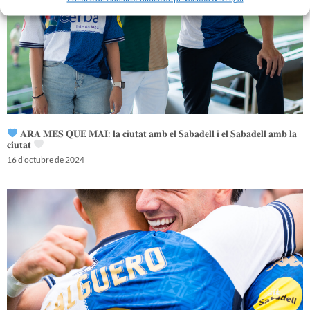
𝐀𝐑𝐀 𝐌𝐄́𝐒 𝐐𝐔𝐄 𝐌𝐀𝐈: 𝐥𝐚 𝐜𝐢𝐮𝐭𝐚𝐭 𝐚𝐦𝐛 𝐞𝐥 𝐒𝐚𝐛𝐚𝐝𝐞𝐥𝐥 𝐢 𝐞𝐥 𝐒𝐚𝐛𝐚𝐝𝐞𝐥𝐥 𝐚𝐦𝐛 𝐥𝐚
𝐜𝐢𝐮𝐭𝐚𝐭
16 d'octubre de 2024