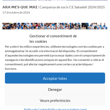
𝗔𝗥𝗔 𝗠𝗘́𝗦 𝗤𝗨𝗘 𝗠𝗔𝗜 | Campanya de socis CE Sabadell 2024/2025
17 d'octubre de 2024
Gestionar el consentiment de
les cookies
Per a oferir les millors experiències, utilitzem tecnologies com les cookies per a
emmagatzemar i/o accedir a la informació del dispositiu. El consentiment
d'aquestes tecnologies ens permetrà processar dades com el comportament de
navegació o les identificacions úniques en aquest lloc. No consentir o retirar el
consentiment, pot afectar negativament unes certes característiques i
funcions.
Acceptar totes
𝑽𝒆𝒏𝒊𝒎 𝒅’𝒖𝒏𝒂 𝒈𝒓𝒂𝒏 𝒃𝒂𝒕𝒂𝒍𝒍𝒂…𝒊 𝒂𝒏𝒆𝒎 𝒂 𝒑𝒆𝒓 𝒍𝒂 𝒔𝒆𝒈𝒖̈𝒆𝒏𝒕
16 d'octubre de 2024
Denegar
Veure preferències
Politica de Cookies
Politica de privacitat
Avis Legal