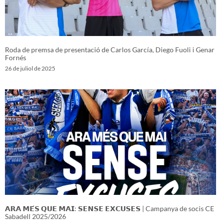
Roda de premsa de presentació de Carlos García, Diego Fuoli i Genar
Fornés
26 de juliol de 2025
𝗔𝗥𝗔 𝗠𝗘́𝗦 𝗤𝗨𝗘 𝗠𝗔𝗜: 𝗦𝗘𝗡𝗦𝗘 𝗘𝗫𝗖𝗨𝗦𝗘𝗦 | Campanya de socis CE
Sabadell 2025/2026