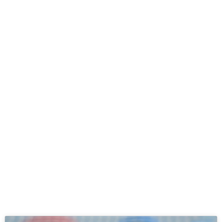
Solivelles
prévia al CE
l’Hospitalet
– CE
Sabadell