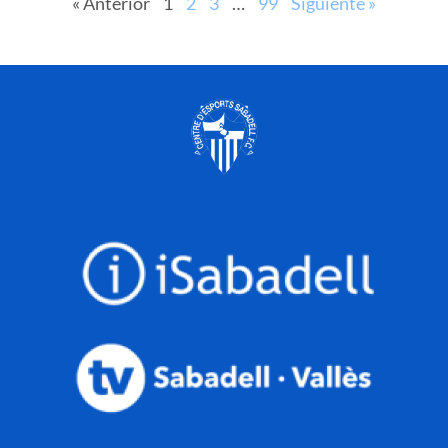
« Anterior
1
2
3
…
99
Siguiente »