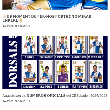
𝗘́𝗦 𝗠𝗢𝗠𝗘𝗡𝗧 𝗗𝗘 𝗙𝗘𝗥-𝗡𝗢𝗦 𝗙𝗢𝗥𝗧𝗦 𝗜 𝗡𝗢 𝗠𝗜𝗥𝗔𝗥
𝗘𝗡𝗥𝗘𝗥𝗘
16 d'octubre de 2024
Aquests són els 𝗡𝗨́𝗠𝗘𝗥𝗢𝗦 𝗢𝗙𝗜𝗖𝗜𝗔𝗟𝗦 del CE Sabadell 2024/2025
16 d'octubre de 2024