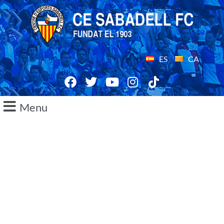
ES
CA
Menu
02/12/2016
RDP| Jose