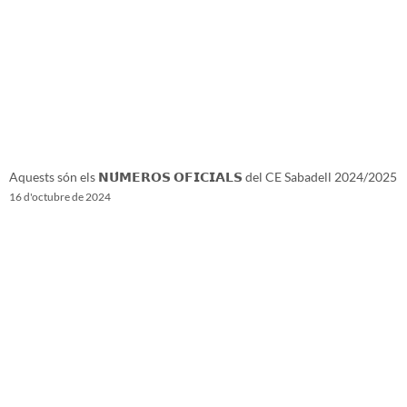
Aquests són els 𝗡𝗨́𝗠𝗘𝗥𝗢𝗦 𝗢𝗙𝗜𝗖𝗜𝗔𝗟𝗦 del CE Sabadell 2024/2025
16 d'octubre de 2024