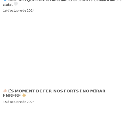
𝐜𝐢𝐮𝐭𝐚𝐭
16 d'octubre de 2024
𝗘́𝗦 𝗠𝗢𝗠𝗘𝗡𝗧 𝗗𝗘 𝗙𝗘𝗥-𝗡𝗢𝗦 𝗙𝗢𝗥𝗧𝗦 𝗜 𝗡𝗢 𝗠𝗜𝗥𝗔𝗥
𝗘𝗡𝗥𝗘𝗥𝗘
16 d'octubre de 2024