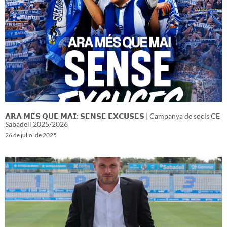
𝗔𝗥𝗔 𝗠𝗘́𝗦 𝗤𝗨𝗘 𝗠𝗔𝗜: 𝗦𝗘𝗡𝗦𝗘 𝗘𝗫𝗖𝗨𝗦𝗘𝗦 | Campanya de socis CE
Sabadell 2025/2026
26 de juliol de 2025