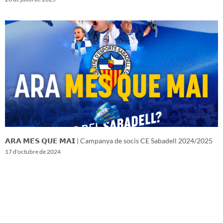
𝗔𝗥𝗔 𝗠𝗘́𝗦 𝗤𝗨𝗘 𝗠𝗔𝗜 | Campanya de socis CE Sabadell 2024/2025
17 d'octubre de 2024