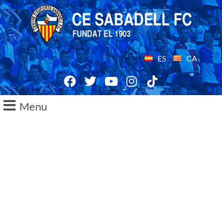
ES
CA
Menu
20/07/2016
Presentación
de Javi