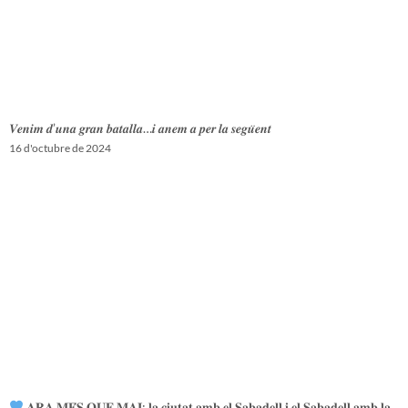
𝑽𝒆𝒏𝒊𝒎 𝒅’𝒖𝒏𝒂 𝒈𝒓𝒂𝒏 𝒃𝒂𝒕𝒂𝒍𝒍𝒂…𝒊 𝒂𝒏𝒆𝒎 𝒂 𝒑𝒆𝒓 𝒍𝒂 𝒔𝒆𝒈𝒖̈𝒆𝒏𝒕
16 d'octubre de 2024
𝐀𝐑𝐀 𝐌𝐄́𝐒 𝐐𝐔𝐄 𝐌𝐀𝐈: 𝐥𝐚 𝐜𝐢𝐮𝐭𝐚𝐭 𝐚𝐦𝐛 𝐞𝐥 𝐒𝐚𝐛𝐚𝐝𝐞𝐥𝐥 𝐢 𝐞𝐥 𝐒𝐚𝐛𝐚𝐝𝐞𝐥𝐥 𝐚𝐦𝐛 𝐥𝐚