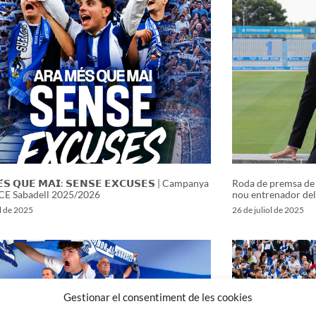
́𝗦 𝗤𝗨𝗘 𝗠𝗔𝗜: 𝗦𝗘𝗡𝗦𝗘 𝗘𝗫𝗖𝗨𝗦𝗘𝗦 | Campanya
Roda de premsa de 
 CE Sabadell 2025/2026
nou entrenador del
ol de 2025
26 de juliol de 2025
Gestionar el consentiment de les cookies