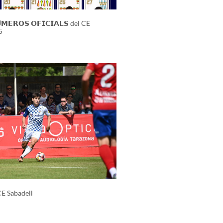
𝗠𝗘𝗥𝗢𝗦 𝗢𝗙𝗜𝗖𝗜𝗔𝗟𝗦 del CE
5
CE Sabadell