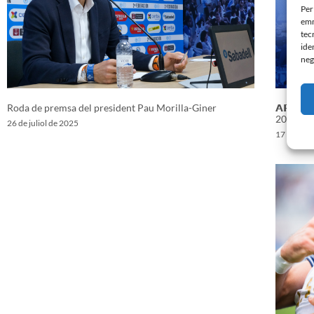
Per
emm
tec
ide
neg
Roda de premsa del president Pau Morilla-Giner
𝗔𝗥𝗔 𝗠
2024/20
26 de juliol de 2025
17 d'octu