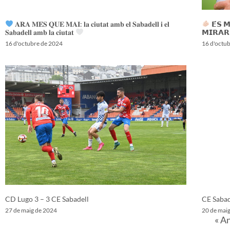
𝐀𝐑𝐀 𝐌𝐄́𝐒 𝐐𝐔𝐄 𝐌𝐀𝐈: 𝐥𝐚 𝐜𝐢𝐮𝐭𝐚𝐭 𝐚𝐦𝐛 𝐞𝐥 𝐒𝐚𝐛𝐚𝐝𝐞𝐥𝐥 𝐢 𝐞𝐥
𝗘́𝗦 
𝐒𝐚𝐛𝐚𝐝𝐞𝐥𝐥 𝐚𝐦𝐛 𝐥𝐚 𝐜𝐢𝐮𝐭𝐚𝐭
𝗠𝗜𝗥𝗔𝗥
16 d'octubre de 2024
16 d'octu
CD Lugo 3 – 3 CE Sabadell
CE Sabad
27 de maig de 2024
20 de mai
« A