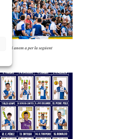
s
𝒂𝒍𝒍𝒂…𝒊 𝒂𝒏𝒆𝒎 𝒂 𝒑𝒆𝒓 𝒍𝒂 𝒔𝒆𝒈𝒖̈𝒆𝒏𝒕