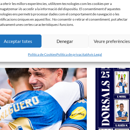
 a oferir les millors experiències, utilitzem tecnologies com les cookies per a
agatzemar i/o accedir a la informació del dispositiu. El consentiment d'aquestes
nologies ens permetrà processar dades com el comportament de navegació o les
ntificacions úniques en aquest lloc. No consentir o retirar el consentiment, pot afectar
ativament unes certes característiques i funcions.
Acceptar totes
Denegar
Veure preferèncie
𝗘́𝗦 𝗤𝗨𝗘 𝗠𝗔𝗜 | Campanya de socis CE Sabadell
𝑽𝒆𝒏𝒊𝒎 𝒅’𝒖𝒏𝒂 𝒈𝒓𝒂𝒏 𝒃𝒂𝒕
25
16 d'octubre de 2024
Politica de Cookies
Politica de privacitat
Avis Legal
bre de 2024