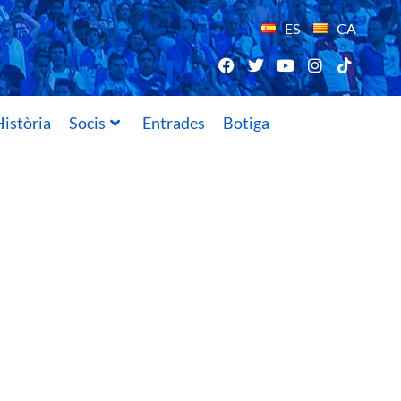
ES
CA
istòria
Socis
Entrades
Botiga