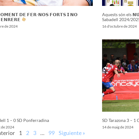
𝗢𝗠𝗘𝗡𝗧 𝗗𝗘 𝗙𝗘𝗥-𝗡𝗢𝗦 𝗙𝗢𝗥𝗧𝗦 𝗜 𝗡𝗢
Aquests són els 𝗡𝗨́
 𝗘𝗡𝗥𝗘𝗥𝗘
Sabadell 2024/202
bre de 2024
16 d'octubre de 2024
ell 1 – 0 SD Ponferradina
SD Tarazona 3 – 1 
g de 2024
14 de maig de 2024
nterior
1
2
3
…
99
Siguiente »