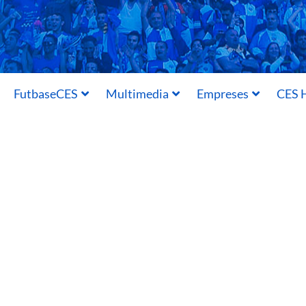
FutbaseCES
Multimedia
Empreses
CES H
16/10/2017