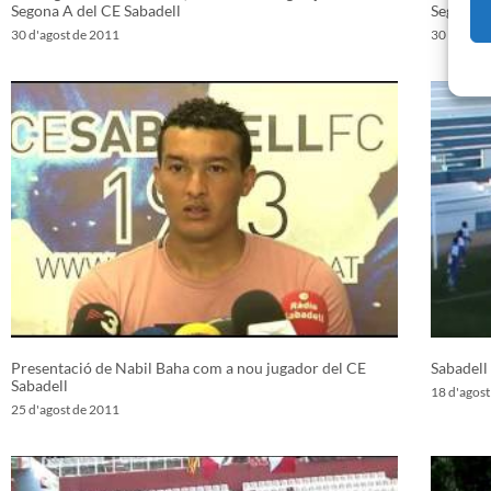
Segona A del CE Sabadell
Segona A
30 d'agost de 2011
30 d'agos
Presentació de Nabil Baha com a nou jugador del CE
Sabadell
Sabadell
18 d'agos
25 d'agost de 2011