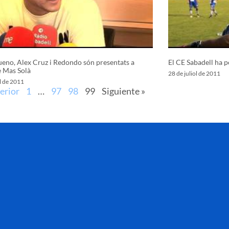
eno, Alex Cruz i Redondo són presentats a
El CE Sabadell ha p
e Mas Solà
28 de juliol de 2011
ol de 2011
erior
1
…
97
98
99
Siguiente »