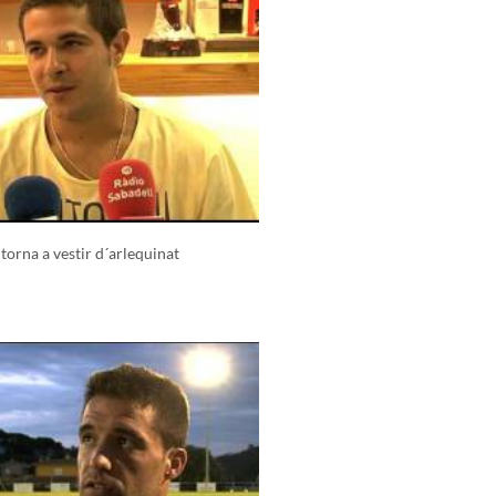
 torna a vestir d´arlequinat