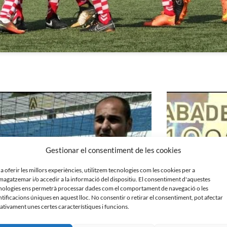
Gestionar el consentiment de les cookies
 a oferir les millors experiències, utilitzem tecnologies com les cookies per a
agatzemar i/o accedir a la informació del dispositiu. El consentiment d'aquestes
nologies ens permetrà processar dades com el comportament de navegació o les
ntificacions úniques en aquest lloc. No consentir o retirar el consentiment, pot afectar
ativament unes certes característiques i funcions.
rtínez i Jesús Olmo, els dos últims golejadors a
Roda de premsa prèv