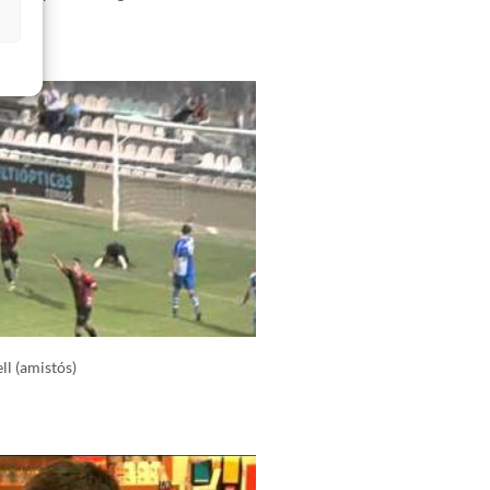
s
ll (amistós)