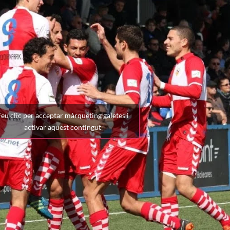
eu clic per acceptar màrqueting galetes i
activar aquest contingut