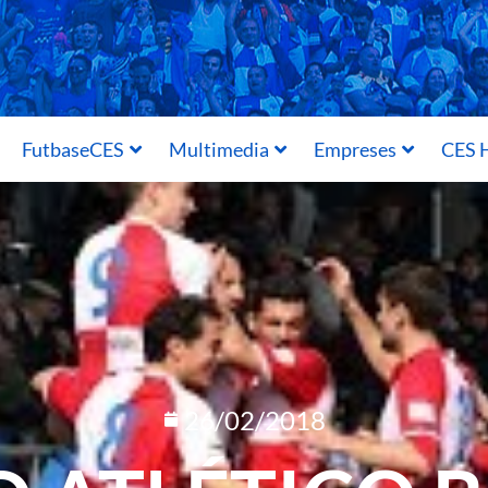
FutbaseCES
Multimedia
Empreses
CES H
26/02/2018