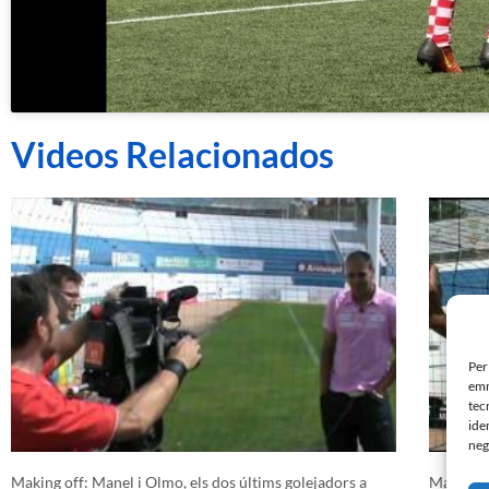
Videos Relacionados
Per
emm
tec
ide
neg
Making off: Manel i Olmo, els dos últims golejadors a
Manel Ma