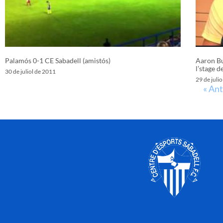
Palamós 0-1 CE Sabadell (amistós)
Aaron Bu
l’stage d
30 de juliol de 2011
29 de juli
« Ant