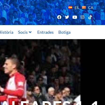
ES
CA
istòria
Socis
Entrades
Botiga