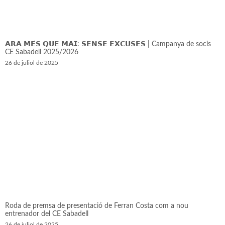
𝗔𝗥𝗔 𝗠𝗘́𝗦 𝗤𝗨𝗘 𝗠𝗔𝗜: 𝗦𝗘𝗡𝗦𝗘 𝗘𝗫𝗖𝗨𝗦𝗘𝗦 | Campanya de socis
CE Sabadell 2025/2026
26 de juliol de 2025
Roda de premsa de presentació de Ferran Costa com a nou
entrenador del CE Sabadell
26 de juliol de 2025