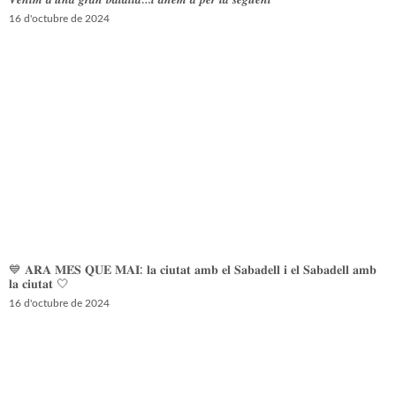
𝑽𝒆𝒏𝒊𝒎 𝒅’𝒖𝒏𝒂 𝒈𝒓𝒂𝒏 𝒃𝒂𝒕𝒂𝒍𝒍𝒂…𝒊 𝒂𝒏𝒆𝒎 𝒂 𝒑𝒆𝒓 𝒍𝒂 𝒔𝒆𝒈𝒖̈𝒆𝒏𝒕
16 d'octubre de 2024
💙 𝐀𝐑𝐀 𝐌𝐄́𝐒 𝐐𝐔𝐄 𝐌𝐀𝐈: 𝐥𝐚 𝐜𝐢𝐮𝐭𝐚𝐭 𝐚𝐦𝐛 𝐞𝐥 𝐒𝐚𝐛𝐚𝐝𝐞𝐥𝐥 𝐢 𝐞𝐥 𝐒𝐚𝐛𝐚𝐝𝐞𝐥𝐥 𝐚𝐦𝐛
𝐥𝐚 𝐜𝐢𝐮𝐭𝐚𝐭 🤍
16 d'octubre de 2024