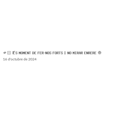
🫵🏻 𝗘́𝗦 𝗠𝗢𝗠𝗘𝗡𝗧 𝗗𝗘 𝗙𝗘𝗥-𝗡𝗢𝗦 𝗙𝗢𝗥𝗧𝗦 𝗜 𝗡𝗢 𝗠𝗜𝗥𝗔𝗥 𝗘𝗡𝗥𝗘𝗥𝗘 🧅
16 d'octubre de 2024