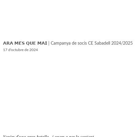
𝗔𝗥𝗔 𝗠𝗘́𝗦 𝗤𝗨𝗘 𝗠𝗔𝗜 | Campanya de socis CE Sabadell 2024/2025
17 d'octubre de 2024