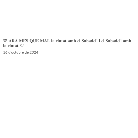
💙 𝐀𝐑𝐀 𝐌𝐄́𝐒 𝐐𝐔𝐄 𝐌𝐀𝐈: 𝐥𝐚 𝐜𝐢𝐮𝐭𝐚𝐭 𝐚𝐦𝐛 𝐞𝐥 𝐒𝐚𝐛𝐚𝐝𝐞𝐥𝐥 𝐢 𝐞𝐥 𝐒𝐚𝐛𝐚𝐝𝐞𝐥𝐥 𝐚𝐦𝐛
𝐥𝐚 𝐜𝐢𝐮𝐭𝐚𝐭 🤍
16 d'octubre de 2024