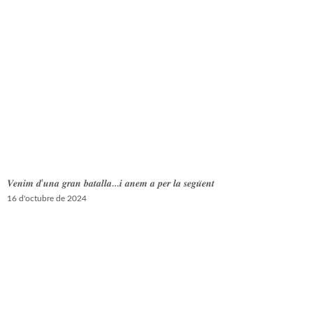
𝑽𝒆𝒏𝒊𝒎 𝒅’𝒖𝒏𝒂 𝒈𝒓𝒂𝒏 𝒃𝒂𝒕𝒂𝒍𝒍𝒂…𝒊 𝒂𝒏𝒆𝒎 𝒂 𝒑𝒆𝒓 𝒍𝒂 𝒔𝒆𝒈𝒖̈𝒆𝒏𝒕
16 d'octubre de 2024