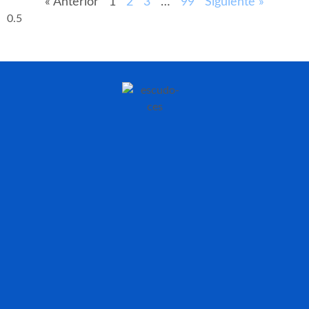
« Anterior
1
2
3
…
99
Siguiente »