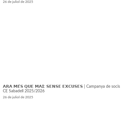
26 de juliol de 2025
𝗔𝗥𝗔 𝗠𝗘́𝗦 𝗤𝗨𝗘 𝗠𝗔𝗜: 𝗦𝗘𝗡𝗦𝗘 𝗘𝗫𝗖𝗨𝗦𝗘𝗦 | Campanya de socis
CE Sabadell 2025/2026
26 de juliol de 2025