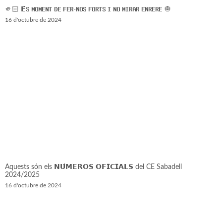
🫵🏻 𝗘́𝗦 𝗠𝗢𝗠𝗘𝗡𝗧 𝗗𝗘 𝗙𝗘𝗥-𝗡𝗢𝗦 𝗙𝗢𝗥𝗧𝗦 𝗜 𝗡𝗢 𝗠𝗜𝗥𝗔𝗥 𝗘𝗡𝗥𝗘𝗥𝗘 🧅
16 d'octubre de 2024
Aquests són els 𝗡𝗨́𝗠𝗘𝗥𝗢𝗦 𝗢𝗙𝗜𝗖𝗜𝗔𝗟𝗦 del CE Sabadell
2024/2025
16 d'octubre de 2024