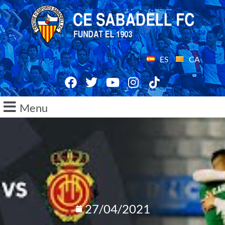
ES
CA
Menu
27/04/2021