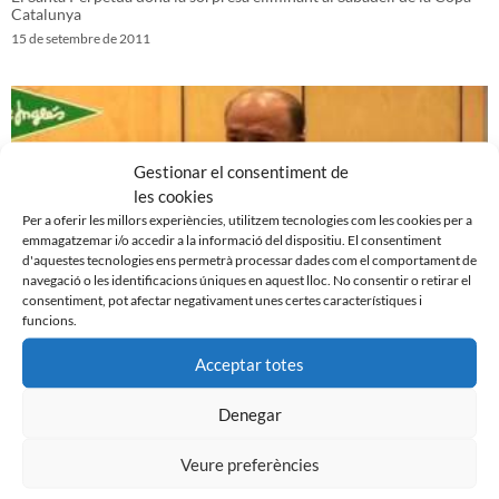
Catalunya
15 de setembre de 2011
Gestionar el consentiment de
les cookies
Per a oferir les millors experiències, utilitzem tecnologies com les cookies per a
emmagatzemar i/o accedir a la informació del dispositiu. El consentiment
d'aquestes tecnologies ens permetrà processar dades com el comportament de
navegació o les identificacions úniques en aquest lloc. No consentir o retirar el
consentiment, pot afectar negativament unes certes característiques i
funcions.
Presentació ‘El club de mi vida’ de Joaquim Fité
Acceptar totes
14 de setembre de 2011
Denegar
Veure preferències