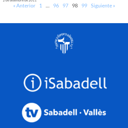
2 de setembre de 2011
« Anterior
1
…
96
97
98
99
Siguiente »