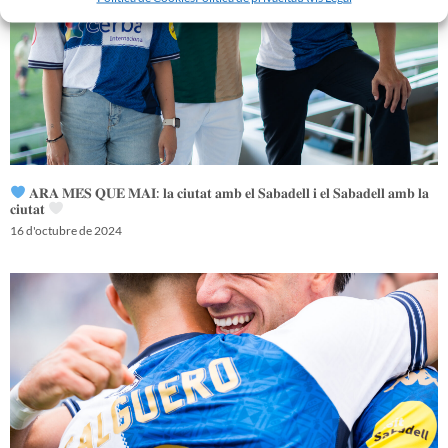
𝐀𝐑𝐀 𝐌𝐄́𝐒 𝐐𝐔𝐄 𝐌𝐀𝐈: 𝐥𝐚 𝐜𝐢𝐮𝐭𝐚𝐭 𝐚𝐦𝐛 𝐞𝐥 𝐒𝐚𝐛𝐚𝐝𝐞𝐥𝐥 𝐢 𝐞𝐥 𝐒𝐚𝐛𝐚𝐝𝐞𝐥𝐥 𝐚𝐦𝐛 𝐥𝐚
𝐜𝐢𝐮𝐭𝐚𝐭
16 d'octubre de 2024