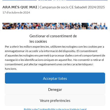
𝗔𝗥𝗔 𝗠𝗘́𝗦 𝗤𝗨𝗘 𝗠𝗔𝗜 | Campanya de socis CE Sabadell 2024/2025
17 d'octubre de 2024
Gestionar el consentiment de
les cookies
Per a oferir les millors experiències, utilitzem tecnologies com les cookies per a
emmagatzemar i/o accedir a la informació del dispositiu. El consentiment
d'aquestes tecnologies ens permetrà processar dades com el comportament de
navegació o les identificacions úniques en aquest lloc. No consentir o retirar el
consentiment, pot afectar negativament unes certes característiques i
funcions.
Acceptar totes
𝑽𝒆𝒏𝒊𝒎 𝒅’𝒖𝒏𝒂 𝒈𝒓𝒂𝒏 𝒃𝒂𝒕𝒂𝒍𝒍𝒂…𝒊 𝒂𝒏𝒆𝒎 𝒂 𝒑𝒆𝒓 𝒍𝒂 𝒔𝒆𝒈𝒖̈𝒆𝒏𝒕
16 d'octubre de 2024
Denegar
Veure preferències
Politica de Cookies
Politica de privacitat
Avis Legal