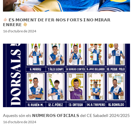
𝗘́𝗦 𝗠𝗢𝗠𝗘𝗡𝗧 𝗗𝗘 𝗙𝗘𝗥-𝗡𝗢𝗦 𝗙𝗢𝗥𝗧𝗦 𝗜 𝗡𝗢 𝗠𝗜𝗥𝗔𝗥
𝗘𝗡𝗥𝗘𝗥𝗘
16 d'octubre de 2024
Aquests són els 𝗡𝗨́𝗠𝗘𝗥𝗢𝗦 𝗢𝗙𝗜𝗖𝗜𝗔𝗟𝗦 del CE Sabadell 2024/2025
16 d'octubre de 2024