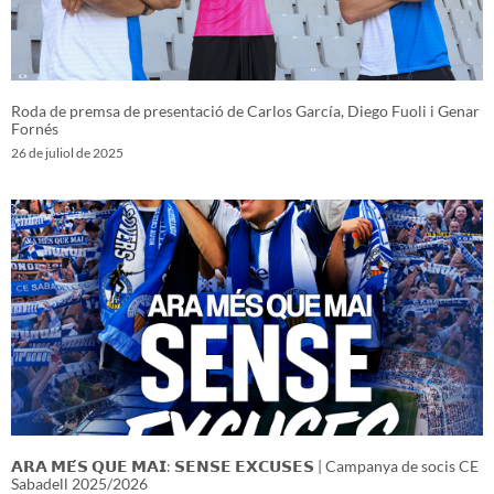
Roda de premsa de presentació de Carlos García, Diego Fuoli i Genar
Fornés
26 de juliol de 2025
𝗔𝗥𝗔 𝗠𝗘́𝗦 𝗤𝗨𝗘 𝗠𝗔𝗜: 𝗦𝗘𝗡𝗦𝗘 𝗘𝗫𝗖𝗨𝗦𝗘𝗦 | Campanya de socis CE
Sabadell 2025/2026