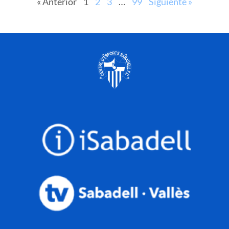
« Anterior
1
2
3
…
99
Siguiente »