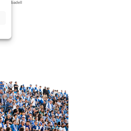
 CE Sabadell
s