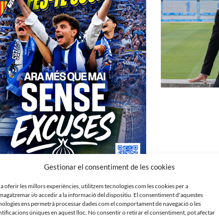
Gestionar el consentiment de les cookies
 a oferir les millors experiències, utilitzem tecnologies com les cookies per a
agatzemar i/o accedir a la informació del dispositiu. El consentiment d'aquestes
nologies ens permetrà processar dades com el comportament de navegació o les
ntificacions úniques en aquest lloc. No consentir o retirar el consentiment, pot afectar
Roda de premsa de 