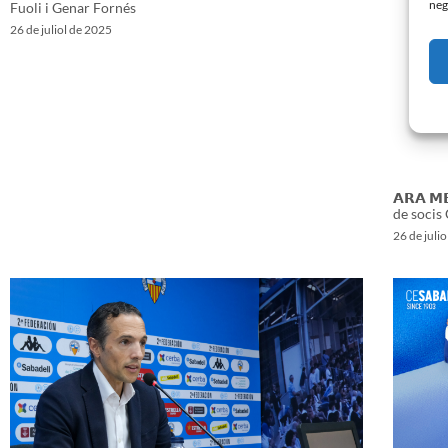
neg
Fuoli i Genar Fornés
26 de juliol de 2025
𝗔𝗥𝗔 𝗠
de socis
26 de juli