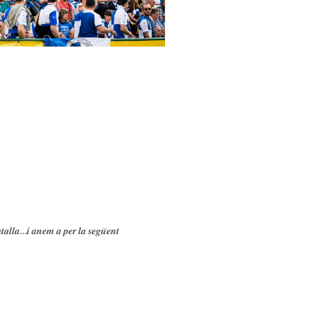
𝒂𝒍𝒍𝒂…𝒊 𝒂𝒏𝒆𝒎 𝒂 𝒑𝒆𝒓 𝒍𝒂 𝒔𝒆𝒈𝒖̈𝒆𝒏𝒕