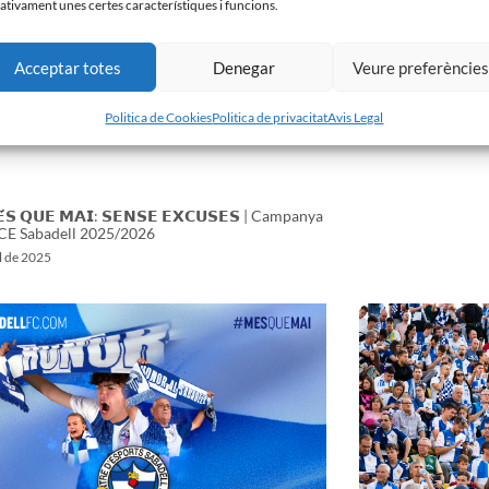
ativament unes certes característiques i funcions.
nou entrenador del
26 de juliol de 2025
Acceptar totes
Denegar
Veure preferèncie
Politica de Cookies
Politica de privacitat
Avis Legal
́𝗦 𝗤𝗨𝗘 𝗠𝗔𝗜: 𝗦𝗘𝗡𝗦𝗘 𝗘𝗫𝗖𝗨𝗦𝗘𝗦 | Campanya
 CE Sabadell 2025/2026
ol de 2025