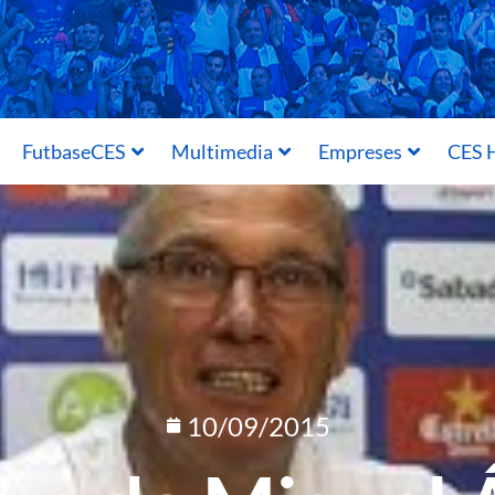
FutbaseCES
Multimedia
Empreses
CES H
10/09/2015