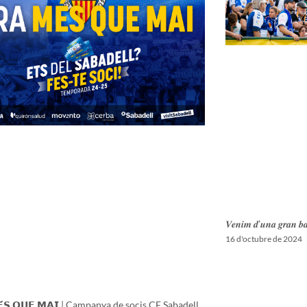
𝑽𝒆𝒏𝒊𝒎 𝒅’𝒖𝒏𝒂 𝒈𝒓𝒂𝒏 𝒃𝒂𝒕
16 d'octubre de 2024
𝗘́𝗦 𝗤𝗨𝗘 𝗠𝗔𝗜 | Campanya de socis CE Sabadell