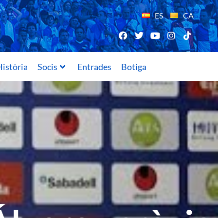
ES
CA
istòria
Socis
Entrades
Botiga