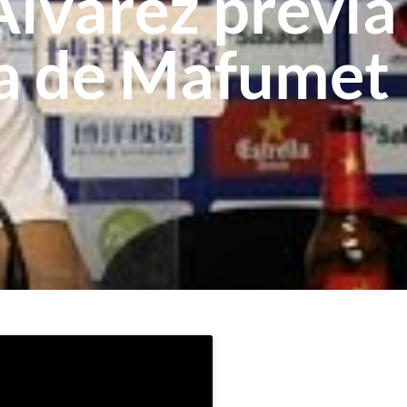
lvarez prèvia
bla de Mafumet