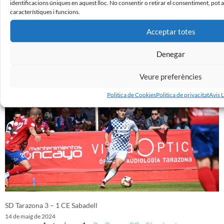
identificacions úniques en aquest lloc. No consentir o retirar el consentiment, pot
característiques i funcions.
Acceptar totes
CE Sabadell 1 – 0 SD Ponferradina
Denegar
20 de maig de 2024
Veure preferències
Politica de Cookies
Politica de privacitat
Avis 
SD Tarazona 3 – 1 CE Sabadell
14 de maig de 2024