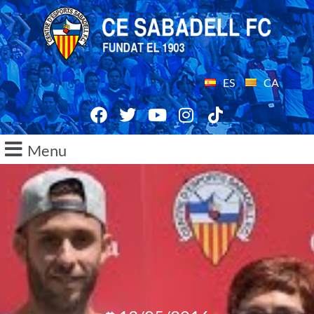
ES
CA
Menu