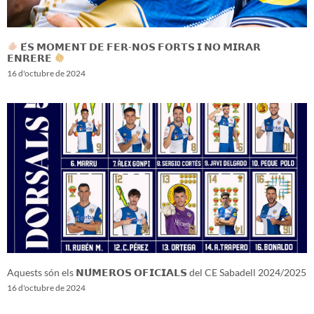
𝗘́𝗦 𝗠𝗢𝗠𝗘𝗡𝗧 𝗗𝗘 𝗙𝗘𝗥-𝗡𝗢𝗦 𝗙𝗢𝗥𝗧𝗦 𝗜 𝗡𝗢 𝗠𝗜𝗥𝗔𝗥
𝗘𝗡𝗥𝗘𝗥𝗘
16 d'octubre de 2024
Aquests són els 𝗡𝗨́𝗠𝗘𝗥𝗢𝗦 𝗢𝗙𝗜𝗖𝗜𝗔𝗟𝗦 del CE Sabadell 2024/2025
16 d'octubre de 2024