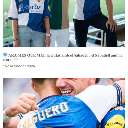
𝐀𝐑𝐀 𝐌𝐄́𝐒 𝐐𝐔𝐄 𝐌𝐀𝐈: 𝐥𝐚 𝐜𝐢𝐮𝐭𝐚𝐭 𝐚𝐦𝐛 𝐞𝐥 𝐒𝐚𝐛𝐚𝐝𝐞𝐥𝐥 𝐢 𝐞𝐥 𝐒𝐚𝐛𝐚𝐝𝐞𝐥𝐥 𝐚𝐦𝐛 𝐥𝐚
𝐜𝐢𝐮𝐭𝐚𝐭
16 d'octubre de 2024