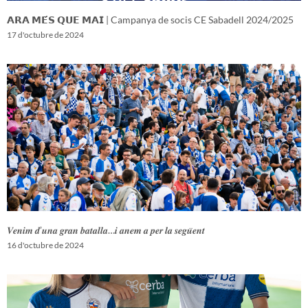
𝗔𝗥𝗔 𝗠𝗘́𝗦 𝗤𝗨𝗘 𝗠𝗔𝗜 | Campanya de socis CE Sabadell 2024/2025
17 d'octubre de 2024
𝑽𝒆𝒏𝒊𝒎 𝒅’𝒖𝒏𝒂 𝒈𝒓𝒂𝒏 𝒃𝒂𝒕𝒂𝒍𝒍𝒂…𝒊 𝒂𝒏𝒆𝒎 𝒂 𝒑𝒆𝒓 𝒍𝒂 𝒔𝒆𝒈𝒖̈𝒆𝒏𝒕
16 d'octubre de 2024