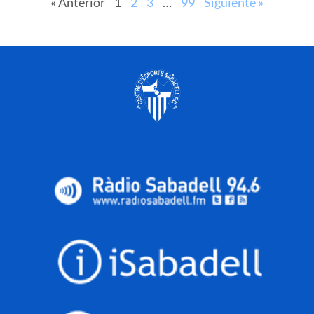
« Anterior
1
2
3
…
99
Siguiente »