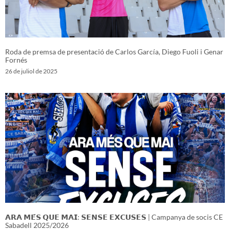
Roda de premsa de presentació de Carlos García, Diego Fuoli i Genar
Fornés
26 de juliol de 2025
𝗔𝗥𝗔 𝗠𝗘́𝗦 𝗤𝗨𝗘 𝗠𝗔𝗜: 𝗦𝗘𝗡𝗦𝗘 𝗘𝗫𝗖𝗨𝗦𝗘𝗦 | Campanya de socis CE
Sabadell 2025/2026