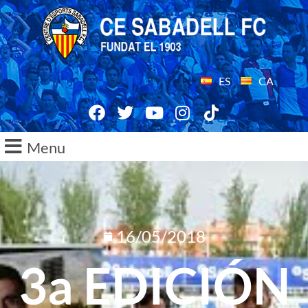
ES
CA
Menu
16/05/2018
3a EDICIÓN