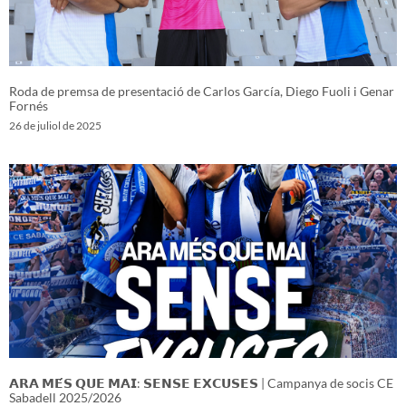
Roda de premsa de presentació de Carlos García, Diego Fuoli i Genar
Fornés
26 de juliol de 2025
𝗔𝗥𝗔 𝗠𝗘́𝗦 𝗤𝗨𝗘 𝗠𝗔𝗜: 𝗦𝗘𝗡𝗦𝗘 𝗘𝗫𝗖𝗨𝗦𝗘𝗦 | Campanya de socis CE
Sabadell 2025/2026