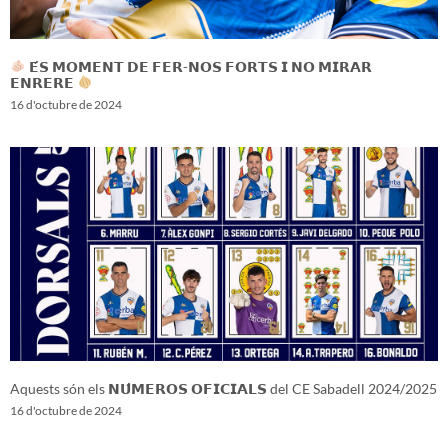
𝗘́𝗦 𝗠𝗢𝗠𝗘𝗡𝗧 𝗗𝗘 𝗙𝗘𝗥-𝗡𝗢𝗦 𝗙𝗢𝗥𝗧𝗦 𝗜 𝗡𝗢 𝗠𝗜𝗥𝗔𝗥
𝗘𝗡𝗥𝗘𝗥𝗘
16 d'octubre de 2024
Aquests són els 𝗡𝗨́𝗠𝗘𝗥𝗢𝗦 𝗢𝗙𝗜𝗖𝗜𝗔𝗟𝗦 del CE Sabadell 2024/2025
16 d'octubre de 2024