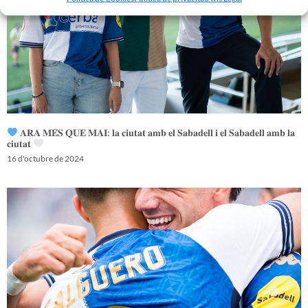
𝐀𝐑𝐀 𝐌𝐄́𝐒 𝐐𝐔𝐄 𝐌𝐀𝐈: 𝐥𝐚 𝐜𝐢𝐮𝐭𝐚𝐭 𝐚𝐦𝐛 𝐞𝐥 𝐒𝐚𝐛𝐚𝐝𝐞𝐥𝐥 𝐢 𝐞𝐥 𝐒𝐚𝐛𝐚𝐝𝐞𝐥𝐥 𝐚𝐦𝐛 𝐥𝐚
𝐜𝐢𝐮𝐭𝐚𝐭
16 d'octubre de 2024