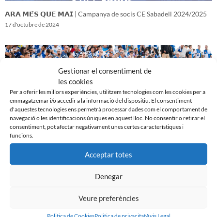
𝗔𝗥𝗔 𝗠𝗘́𝗦 𝗤𝗨𝗘 𝗠𝗔𝗜 | Campanya de socis CE Sabadell 2024/2025
17 d'octubre de 2024
Gestionar el consentiment de
les cookies
Per a oferir les millors experiències, utilitzem tecnologies com les cookies per a
emmagatzemar i/o accedir a la informació del dispositiu. El consentiment
d'aquestes tecnologies ens permetrà processar dades com el comportament de
navegació o les identificacions úniques en aquest lloc. No consentir o retirar el
consentiment, pot afectar negativament unes certes característiques i
funcions.
Acceptar totes
𝑽𝒆𝒏𝒊𝒎 𝒅’𝒖𝒏𝒂 𝒈𝒓𝒂𝒏 𝒃𝒂𝒕𝒂𝒍𝒍𝒂…𝒊 𝒂𝒏𝒆𝒎 𝒂 𝒑𝒆𝒓 𝒍𝒂 𝒔𝒆𝒈𝒖̈𝒆𝒏𝒕
16 d'octubre de 2024
Denegar
Veure preferències
Politica de Cookies
Politica de privacitat
Avis Legal