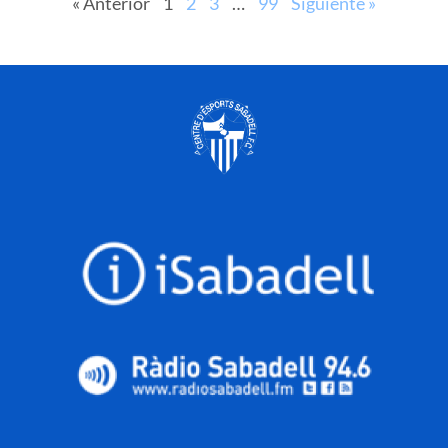
« Anterior
1
2
3
…
99
Siguiente »