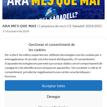
𝗔𝗥𝗔 𝗠𝗘́𝗦 𝗤𝗨𝗘 𝗠𝗔𝗜 | Campanya de socis CE Sabadell 2024/2025
17 d'octubre de 2024
Gestionar el consentiment de
les cookies
Per a oferir les millors experiències, utilitzem tecnologies com les cookies per a
emmagatzemar i/o accedir a la informació del dispositiu. El consentiment
d'aquestes tecnologies ens permetrà processar dades com el comportament de
navegació o les identificacions úniques en aquest lloc. No consentir o retirar el
consentiment, pot afectar negativament unes certes característiques i
funcions.
Acceptar totes
Denegar
𝑽𝒆𝒏𝒊𝒎 𝒅’𝒖𝒏𝒂 𝒈𝒓𝒂𝒏 𝒃𝒂𝒕𝒂𝒍𝒍𝒂…𝒊 𝒂𝒏𝒆𝒎 𝒂 𝒑𝒆𝒓 𝒍𝒂 𝒔𝒆𝒈𝒖̈𝒆𝒏𝒕
16 d'octubre de 2024