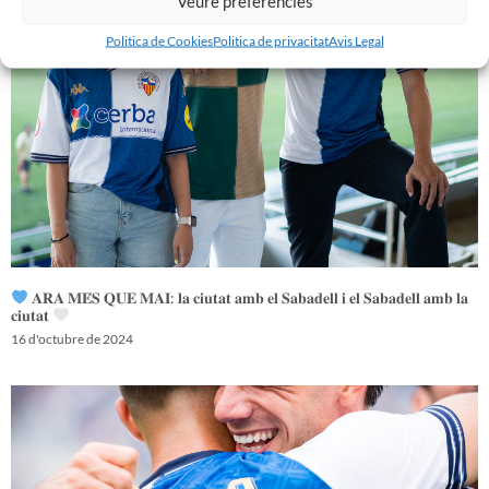
Veure preferències
Politica de Cookies
Politica de privacitat
Avis Legal
𝐀𝐑𝐀 𝐌𝐄́𝐒 𝐐𝐔𝐄 𝐌𝐀𝐈: 𝐥𝐚 𝐜𝐢𝐮𝐭𝐚𝐭 𝐚𝐦𝐛 𝐞𝐥 𝐒𝐚𝐛𝐚𝐝𝐞𝐥𝐥 𝐢 𝐞𝐥 𝐒𝐚𝐛𝐚𝐝𝐞𝐥𝐥 𝐚𝐦𝐛 𝐥𝐚
𝐜𝐢𝐮𝐭𝐚𝐭
16 d'octubre de 2024