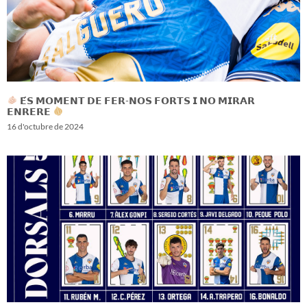
𝗘́𝗦 𝗠𝗢𝗠𝗘𝗡𝗧 𝗗𝗘 𝗙𝗘𝗥-𝗡𝗢𝗦 𝗙𝗢𝗥𝗧𝗦 𝗜 𝗡𝗢 𝗠𝗜𝗥𝗔𝗥
𝗘𝗡𝗥𝗘𝗥𝗘
16 d'octubre de 2024