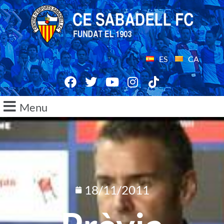
ES
CA
Menu
18/11/2011