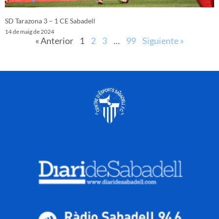
SD Tarazona 3 – 1 CE Sabadell
14 de maig de 2024
« Anterior
1
2
3
…
99
Siguiente »