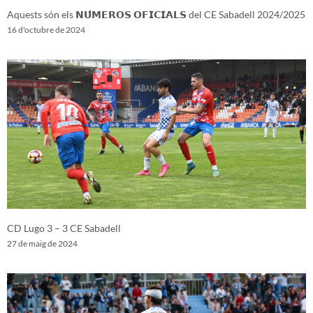
Aquests són els 𝗡𝗨́𝗠𝗘𝗥𝗢𝗦 𝗢𝗙𝗜𝗖𝗜𝗔𝗟𝗦 del CE Sabadell 2024/2025
16 d'octubre de 2024
CD Lugo 3 – 3 CE Sabadell
27 de maig de 2024