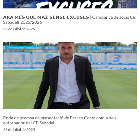
𝗔𝗥𝗔 𝗠𝗘́𝗦 𝗤𝗨𝗘 𝗠𝗔𝗜: 𝗦𝗘𝗡𝗦𝗘 𝗘𝗫𝗖𝗨𝗦𝗘𝗦 | Campanya de socis CE
Sabadell 2025/2026
26 de juliol de 2025
Roda de premsa de presentació de Ferran Costa com a nou
entrenador del CE Sabadell
26 de juliol de 2025