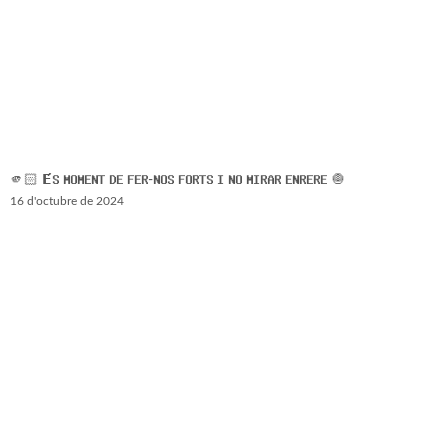
🫵🏻 𝗘́𝗦 𝗠𝗢𝗠𝗘𝗡𝗧 𝗗𝗘 𝗙𝗘𝗥-𝗡𝗢𝗦 𝗙𝗢𝗥𝗧𝗦 𝗜 𝗡𝗢 𝗠𝗜𝗥𝗔𝗥 𝗘𝗡𝗥𝗘𝗥𝗘 🧅
16 d'octubre de 2024