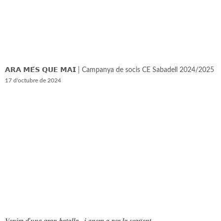
𝗔𝗥𝗔 𝗠𝗘́𝗦 𝗤𝗨𝗘 𝗠𝗔𝗜 | Campanya de socis CE Sabadell 2024/2025
17 d'octubre de 2024