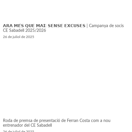
𝗔𝗥𝗔 𝗠𝗘́𝗦 𝗤𝗨𝗘 𝗠𝗔𝗜: 𝗦𝗘𝗡𝗦𝗘 𝗘𝗫𝗖𝗨𝗦𝗘𝗦 | Campanya de socis
CE Sabadell 2025/2026
26 de juliol de 2025
Roda de premsa de presentació de Ferran Costa com a nou
entrenador del CE Sabadell
26 de juliol de 2025