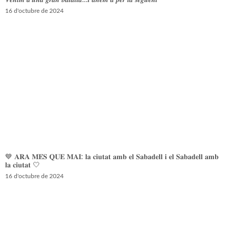
𝑽𝒆𝒏𝒊𝒎 𝒅’𝒖𝒏𝒂 𝒈𝒓𝒂𝒏 𝒃𝒂𝒕𝒂𝒍𝒍𝒂…𝒊 𝒂𝒏𝒆𝒎 𝒂 𝒑𝒆𝒓 𝒍𝒂 𝒔𝒆𝒈𝒖̈𝒆𝒏𝒕
16 d'octubre de 2024
💙 𝐀𝐑𝐀 𝐌𝐄́𝐒 𝐐𝐔𝐄 𝐌𝐀𝐈: 𝐥𝐚 𝐜𝐢𝐮𝐭𝐚𝐭 𝐚𝐦𝐛 𝐞𝐥 𝐒𝐚𝐛𝐚𝐝𝐞𝐥𝐥 𝐢 𝐞𝐥 𝐒𝐚𝐛𝐚𝐝𝐞𝐥𝐥 𝐚𝐦𝐛
𝐥𝐚 𝐜𝐢𝐮𝐭𝐚𝐭 🤍
16 d'octubre de 2024