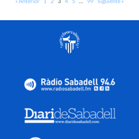
« Anterior
1
2
3
4
5
…
99
Siguiente »