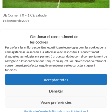
UE Cornellà 0 – 1 CE Sabadell
14 de gener de 2024
Gestionar el consentiment de
les cookies
Per a oferir les millors experiències, utilitzem tecnologies com les cookies per a
emmagatzemar i/o accedir a la informació del dispositiu. El consentiment
d'aquestes tecnologies ens permetrà processar dades com el comportament de
navegació o les identificacions úniques en aquest lloc. No consentir o retirar el
consentiment, pot afectar negativament unes certes característiques i
funcions.
Acceptar totes
Denegar
CE Sabadell 3 – 1 SD Tarazona
4 de gener de 2024
Veure preferències
Politica de Cookies
Politica de privacitat
Avis Legal