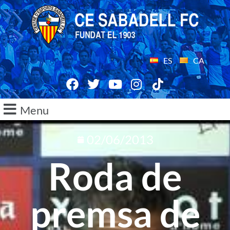
ES
CA
Menu
02/06/2013
Roda de
premsa de