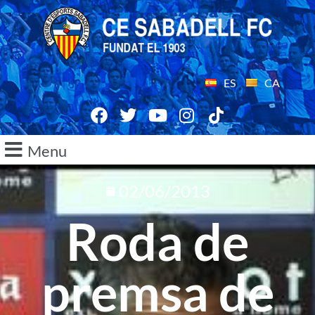
ES
CA
Menu
02/06/2013
Roda de
premsa de