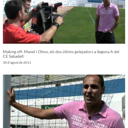
Making off: Manel i Olmo, els dos últims golejadors a Segona A del
CE Sabadell
30 d'agost de 2011