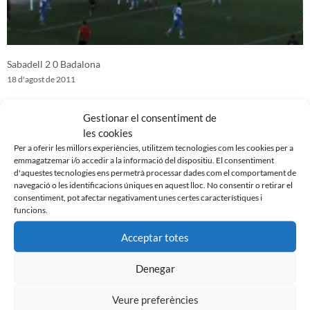
Sabadell 2 0 Badalona
18 d'agost de 2011
Gestionar el consentiment de
les cookies
Per a oferir les millors experiències, utilitzem tecnologies com les cookies per a
emmagatzemar i/o accedir a la informació del dispositiu. El consentiment
d'aquestes tecnologies ens permetrà processar dades com el comportament de
navegació o les identificacions úniques en aquest lloc. No consentir o retirar el
consentiment, pot afectar negativament unes certes característiques i
funcions.
Acceptar totes
Denegar
Reus 1-0 CE Sabadell (amistós)
11 d'agost de 2011
Veure preferències