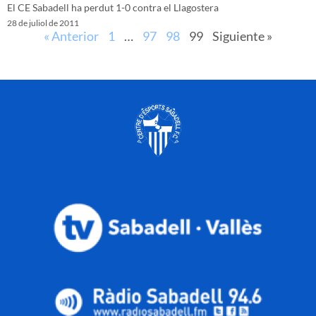
El CE Sabadell ha perdut 1-0 contra el Llagostera
28 de juliol de 2011
« Anterior
1
…
97
98
99
Siguiente »