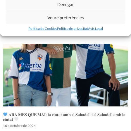
Denegar
Veure preferències
𝑽𝒆𝒏𝒊𝒎 𝒅’𝒖𝒏𝒂 𝒈𝒓𝒂𝒏 𝒃𝒂𝒕𝒂𝒍𝒍𝒂…𝒊 𝒂𝒏𝒆𝒎 𝒂 𝒑𝒆𝒓 𝒍𝒂 𝒔𝒆𝒈𝒖̈𝒆𝒏𝒕
Politica de Cookies
Politica de privacitat
Avis Legal
16 d'octubre de 2024
𝐀𝐑𝐀 𝐌𝐄́𝐒 𝐐𝐔𝐄 𝐌𝐀𝐈: 𝐥𝐚 𝐜𝐢𝐮𝐭𝐚𝐭 𝐚𝐦𝐛 𝐞𝐥 𝐒𝐚𝐛𝐚𝐝𝐞𝐥𝐥 𝐢 𝐞𝐥 𝐒𝐚𝐛𝐚𝐝𝐞𝐥𝐥 𝐚𝐦𝐛 𝐥𝐚
𝐜𝐢𝐮𝐭𝐚𝐭
16 d'octubre de 2024