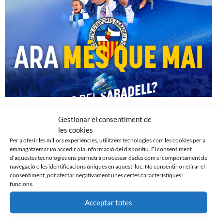
𝗔𝗥𝗔 𝗠𝗘́𝗦 𝗤𝗨𝗘 𝗠𝗔𝗜 | Campanya de socis CE Sabadell 2024/2025
Gestionar el consentiment de
17 d'octubre de 2024
les cookies
Per a oferir les millors experiències, utilitzem tecnologies com les cookies per a
emmagatzemar i/o accedir a la informació del dispositiu. El consentiment
d'aquestes tecnologies ens permetrà processar dades com el comportament de
navegació o les identificacions úniques en aquest lloc. No consentir o retirar el
consentiment, pot afectar negativament unes certes característiques i
funcions.
Acceptar totes