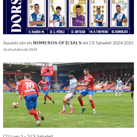
Aquests són els 𝗡𝗨́𝗠𝗘𝗥𝗢𝗦 𝗢𝗙𝗜𝗖𝗜𝗔𝗟𝗦 del CE Sabadell 2024/2025
16 d'octubre de 2024
CD Lugo 3 – 3 CE Sabadell