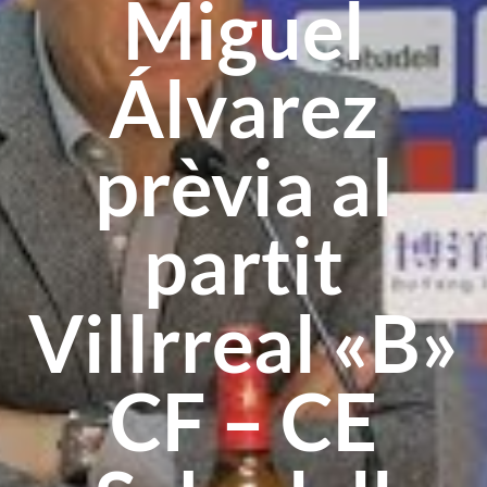
Miguel
Álvarez
prèvia al
partit
Villrreal «B»
CF – CE