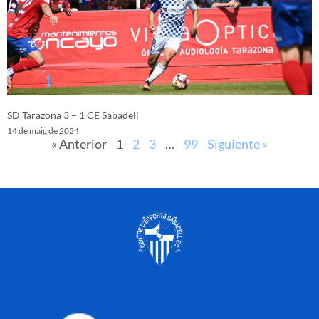
SD Tarazona 3 – 1 CE Sabadell
14 de maig de 2024
« Anterior
1
2
3
…
99
Siguiente »