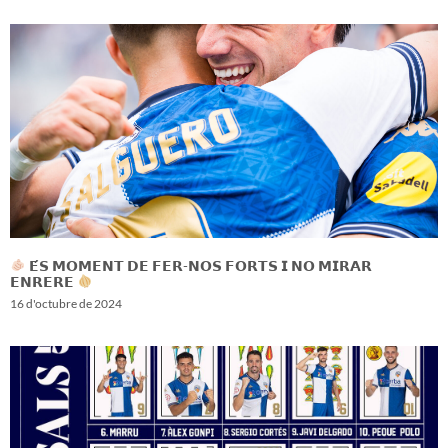
𝗘́𝗦 𝗠𝗢𝗠𝗘𝗡𝗧 𝗗𝗘 𝗙𝗘𝗥-𝗡𝗢𝗦 𝗙𝗢𝗥𝗧𝗦 𝗜 𝗡𝗢 𝗠𝗜𝗥𝗔𝗥
𝗘𝗡𝗥𝗘𝗥𝗘
16 d'octubre de 2024