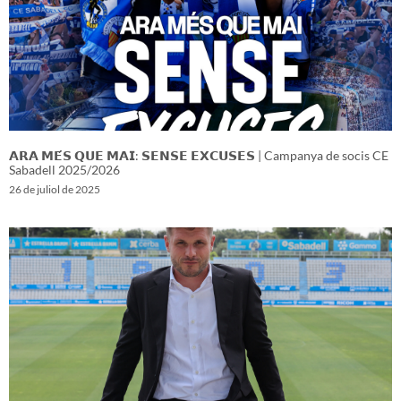
𝗔𝗥𝗔 𝗠𝗘́𝗦 𝗤𝗨𝗘 𝗠𝗔𝗜: 𝗦𝗘𝗡𝗦𝗘 𝗘𝗫𝗖𝗨𝗦𝗘𝗦 | Campanya de socis CE
Sabadell 2025/2026
26 de juliol de 2025