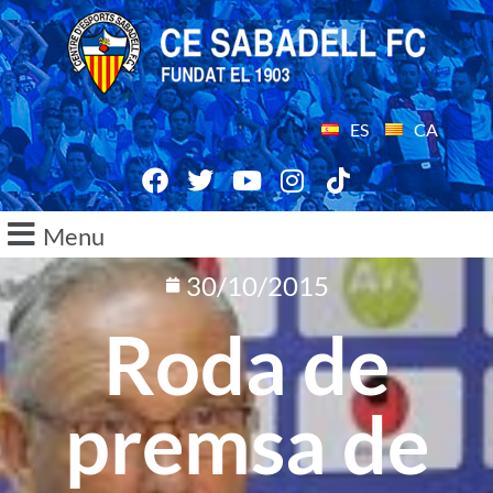
ES
CA
Menu
30/10/2015
Roda de
premsa de