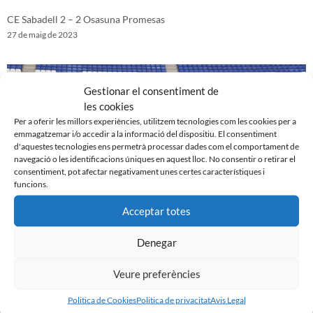
CE Sabadell 2 – 2 Osasuna Promesas
27 de maig de 2023
Gestionar el consentiment de
les cookies
Per a oferir les millors experiències, utilitzem tecnologies com les cookies per a
emmagatzemar i/o accedir a la informació del dispositiu. El consentiment
d'aquestes tecnologies ens permetrà processar dades com el comportament de
navegació o les identificacions úniques en aquest lloc. No consentir o retirar el
consentiment, pot afectar negativament unes certes característiques i
funcions.
Acceptar totes
UE Cornellà 1 – 0 CE Sabadell
Denegar
20 de maig de 2023
Veure preferències
Politica de Cookies
Politica de privacitat
Avis Legal