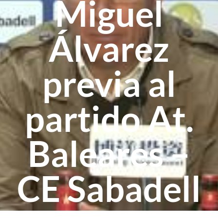
Miguel
Álvarez
previa al
partido At.
Baleares –
CE Sabadell