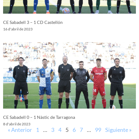
CE Sabadell 3 – 1 CD Castellón
16 d'abril de 2023
CE Sabadell 0 – 1 Nàstic de Tarragona
8 d'abril de 2023
« Anterior
1
…
3
4
5
6
7
…
99
Siguiente »