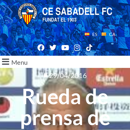
ES
CA
Menu
29/04/2016
Rueda de
prensa de