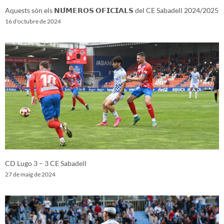
Aquests són els 𝗡𝗨́𝗠𝗘𝗥𝗢𝗦 𝗢𝗙𝗜𝗖𝗜𝗔𝗟𝗦 del CE Sabadell 2024/2025
16 d'octubre de 2024
CD Lugo 3 – 3 CE Sabadell
27 de maig de 2024