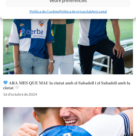
Veure preferències
Politica de Cookies
Politica de privacitat
Avis Legal
𝐀𝐑𝐀 𝐌𝐄́𝐒 𝐐𝐔𝐄 𝐌𝐀𝐈: 𝐥𝐚 𝐜𝐢𝐮𝐭𝐚𝐭 𝐚𝐦𝐛 𝐞𝐥 𝐒𝐚𝐛𝐚𝐝𝐞𝐥𝐥 𝐢 𝐞𝐥 𝐒𝐚𝐛𝐚𝐝𝐞𝐥𝐥 𝐚𝐦𝐛 𝐥𝐚
𝐜𝐢𝐮𝐭𝐚𝐭
16 d'octubre de 2024