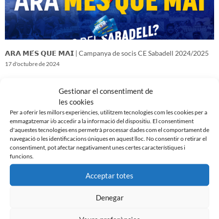
𝗔𝗥𝗔 𝗠𝗘́𝗦 𝗤𝗨𝗘 𝗠𝗔𝗜 | Campanya de socis CE Sabadell 2024/2025
17 d'octubre de 2024
Gestionar el consentiment de
les cookies
Per a oferir les millors experiències, utilitzem tecnologies com les cookies per a
emmagatzemar i/o accedir a la informació del dispositiu. El consentiment
d'aquestes tecnologies ens permetrà processar dades com el comportament de
navegació o les identificacions úniques en aquest lloc. No consentir o retirar el
consentiment, pot afectar negativament unes certes característiques i
funcions.
Acceptar totes
Denegar
𝑽𝒆𝒏𝒊𝒎 𝒅’𝒖𝒏𝒂 𝒈𝒓𝒂𝒏 𝒃𝒂𝒕𝒂𝒍𝒍𝒂…𝒊 𝒂𝒏𝒆𝒎 𝒂 𝒑𝒆𝒓 𝒍𝒂 𝒔𝒆𝒈𝒖̈𝒆𝒏𝒕
16 d'octubre de 2024