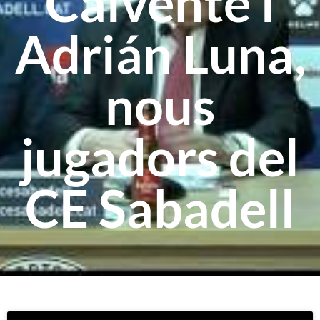
Calvente i
Adrián Luna,
nous
jugadors del
CE Sabadell