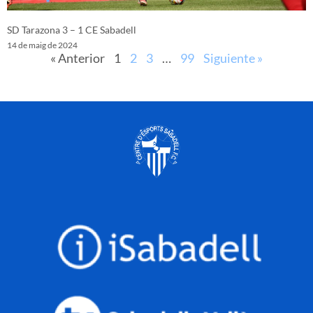
SD Tarazona 3 – 1 CE Sabadell
14 de maig de 2024
« Anterior
1
2
3
…
99
Siguiente »