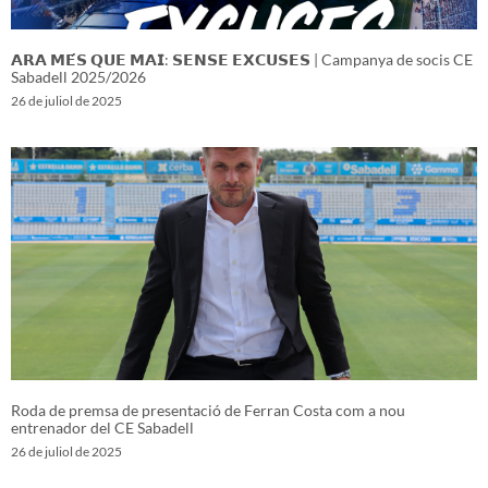
𝗔𝗥𝗔 𝗠𝗘́𝗦 𝗤𝗨𝗘 𝗠𝗔𝗜: 𝗦𝗘𝗡𝗦𝗘 𝗘𝗫𝗖𝗨𝗦𝗘𝗦 | Campanya de socis CE
Sabadell 2025/2026
26 de juliol de 2025
Roda de premsa de presentació de Ferran Costa com a nou
entrenador del CE Sabadell
26 de juliol de 2025