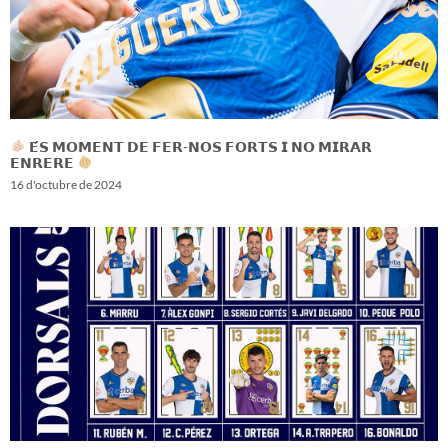
𝗘́𝗦 𝗠𝗢𝗠𝗘𝗡𝗧 𝗗𝗘 𝗙𝗘𝗥-𝗡𝗢𝗦 𝗙𝗢𝗥𝗧𝗦 𝗜 𝗡𝗢 𝗠𝗜𝗥𝗔𝗥
𝗘𝗡𝗥𝗘𝗥𝗘
16 d'octubre de 2024