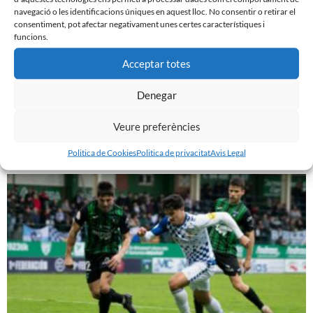
navegació o les identificacions úniques en aquest lloc. No consentir o retirar el
consentiment, pot afectar negativament unes certes característiques i
funcions.
Acceptar totes
Denegar
PRÈVIA | CE SABADELL – CULTURAL LEONESA
9 de març de 2024
Veure preferències
Leer más »
Politica de Cookies
Politica de privacitat
Avis Legal