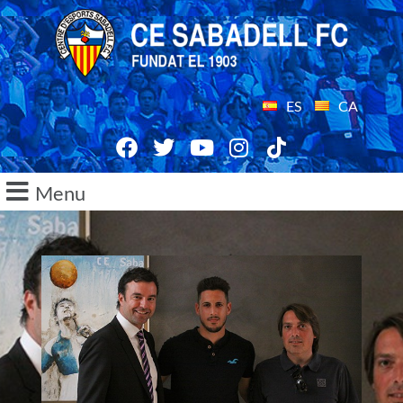
ES
CA
Menu