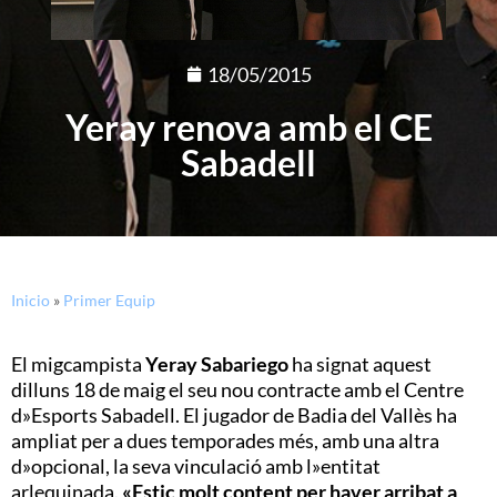
18/05/2015
Yeray renova amb el CE
Sabadell
Inicio
»
Primer Equip
El migcampista
Yeray Sabariego
ha signat aquest
dilluns 18 de maig el seu nou contracte amb el Centre
d»Esports Sabadell. El jugador de Badia del Vallès ha
ampliat per a dues temporades més, amb una altra
d»opcional, la seva vinculació amb l»entitat
arlequinada.
«Estic molt content per haver arribat a