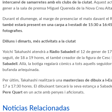
intercanvi de samarretes amb els clubs de la ciutat
. Aquest ac
gener a la sala de premsa Miguel Quereda de la Nova Creu Alta
Durant el diumenge, al marge de presenciar el matx davant el 
també estarà present en una carpa a l»estadi de 15:30 a 16:45 
fotografies
.
Dilluns i dimarts, més activitats a la ciutat
Yoichi Takahashi atendrà a
Ràdio Sabadell
el 12 de gener de 17
seguit, de 18 a 19 hores, el també creador de la figura de Cesc
Sabadell
.
Allà, la botiga regalarà còmics a tots aquells seguid
bufanda arlequinada.
Per últim, Takahashi realitzarà una
masterclass de dibuix a l»E
17 a 17:30 hores. El dibuixant tancarà la seva estança a Sabade
Pere Quart
en un acte amb penyes i aficionats.
Noticias Relacionadas