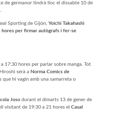
te de germanor tindrà lloc el dissabte 10 de
.
Real Sporting de Gijón,
Yoichi Takahashi
hores per firmar autògrafs i fer-se
 a 17:30 hores per parlar sobre manga. Tot
 Hiroshi serà a
Norma Comics de
ors que hi vagin amb una samarreta o
scola Joso
durant el dimarts 13 de gener de
ll visitant de 19:30 a 21 hores el
Casal