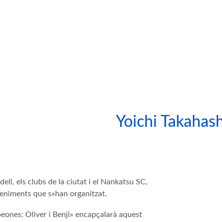
Yoichi Takahash
ll, els clubs de la ciutat i el Nankatsu SC,
veniments que s»han organitzat.
peones: Oliver i Benji» encapçalarà aquest