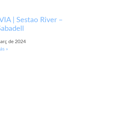
IA | Sestao River –
abadell
arç de 2024
ás »