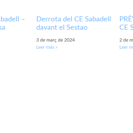
badell –
Derrota del CE Sabadell
PRÈV
sa
davant el Sestao
CE S
3 de març de 2024
2 de m
Leer más »
Leer m