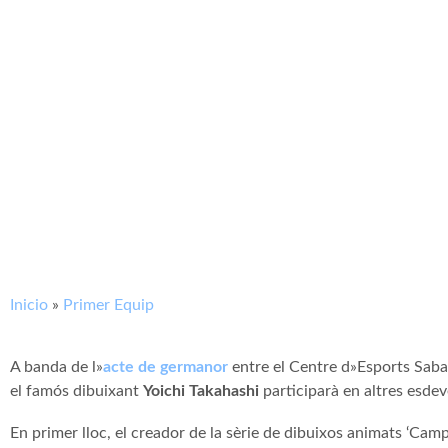
Inicio
»
Primer Equip
A banda de l»
acte de germanor
entre el Centre d»Esports Sabade
el famós dibuixant
Yoichi Takahashi
participarà en altres esde
En primer lloc, el creador de la sèrie de dibuixos animats ‘Cam