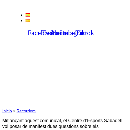
Vés
al
contingut
ES
CA
Facebook
Twitter
Youtube
Instagram
Tiktok
27/05/2016
Comunicat oficial
Inicio
»
Recordem
Mitjançant aquest comunicat, el Centre d’Esports Sabadell
vol posar de manifest dues qüestions sobre els