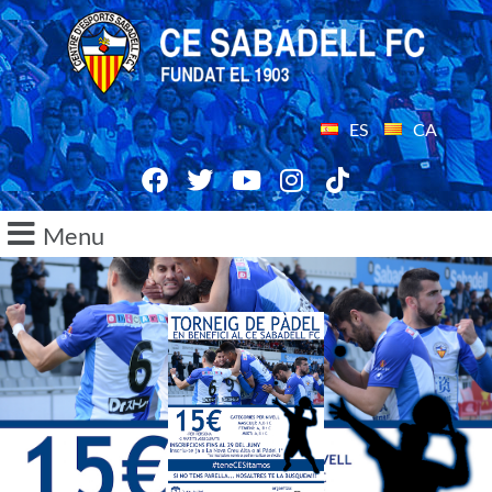
ES
CA
Menu