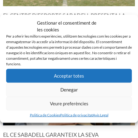
EL CENTRE D’ESPORTS SABADELL PRESENTA LA
IMATGE I ELS ACTES PER A COMMEMORAR ELS 120
Gestionar el consentiment de
ANYS
les cookies
17 de febrer de 2023
Per a oferir les millors experiències, utilitzem tecnologies com les cookies per a
emmagatzemar i/o accedir a la informació del dispositiu. El consentiment
Leer más »
d'aquestes tecnologies ens permetrà processar dades com el comportament de
navegació o les identificacions úniques en aquest lloc. No consentir o retirar el
consentiment, pot afectar negativament unes certes característiques i
funcions.
Acceptar totes
Denegar
Veure preferències
Politica de Cookies
Politica de privacitat
Avis Legal
EL CE SABADELL GARANTEIX LA SEVA