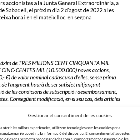
ors accionistes a la Junta General Extraordinària, a
 de Sabadell, el pròxim dia 2 d’agost de 2022 a les
ixa hora i en el mateix lloc, en segona
a un màxim de TRES MILIONS CENT CINQUANTA MIL
NS CINC-CENTES MIL (10.500.000) noves accions,
30,- €) de valor nominal cadascuna d’elles, sense prima
t de l’augment haurà de ser satisfet mitjançant
ció de les condicions de subscripció i desemborsament,
stes. Consegüent modificació, en el seu cas, dels articles
Gestionar el consentiment de les cookies
er a executar l’acord a adoptar en la pròpia Junta
icions del mateix en tot el no previst en l’acord de la
 a oferir les millors experiències, utilitzem tecnologies com les cookies per a
edacció als articles 5è i 6è a fi de reflectir la nova xifra
agatzemar i/o accedir a la informació del dispositiu. El consentiment d'aquestes
nologies ens permetrà processar dades com el comportament de navegació o les