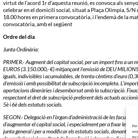
virtut de l’acord 1r d’aquesta reunió, es convoca als seny
celebrar en el domicili social, situat a Plaça Olímpia, S/N
18.00 hores en primera convocatòria, i l’endemà de la mate
convocatòria, amb el següent
Ordre del dia
Junta Ordinària:
PRIMER.- Augment del capital social, per un import fins 
EUROS (3.150.000,- €) mitjançant l’emissió de DEU MILIO
iguals, indivisibles i acumulables, de trenta cèntims d’euro (0,
d’emissió i amb possibilitat de subscripció incompleta. L’impor
aportacions dineràries i desemborsat amb la subscripció. Fixa
respectant el dret de subscripció preferent dels actuals accioni
5è i 6è dels estatuts socials.
SEGON.- Delegació en l’òrgan d’administració de les facultats p
d’augmentar el capital social, i especialment per a fixar les cond
Per
junta general i per a modificar els estatuts socials, donant nova r
emm
tec