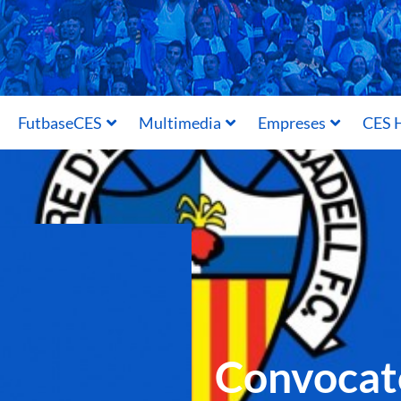
FutbaseCES
Multimedia
Empreses
CES H
Convocatò