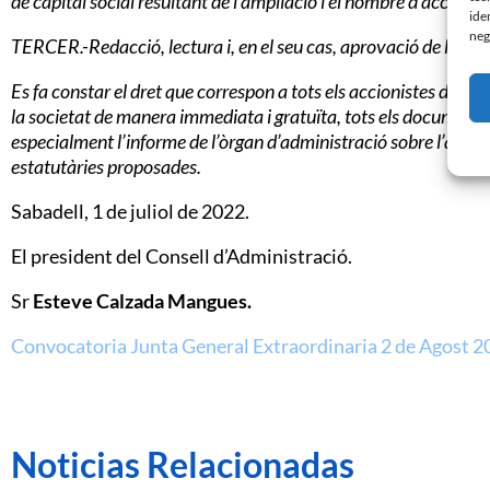
de capital social resultant de l’ampliació i el nombre d’accions 
ide
neg
TERCER.-Redacció, lectura i, en el seu cas, aprovació de l’acta
Es fa constar el dret que correspon a tots els accionistes d’exam
la societat de manera immediata i gratuïta, tots els documents
especialment l’informe de l’òrgan d’administració sobre l’augmen
estatutàries proposades.
Sabadell, 1 de juliol de 2022.
El president del Consell d’Administració.
Sr
Esteve
Calzada Mangues.
Convocatoria Junta General Extraordinaria 2 de Agost 2
Noticias Relacionadas