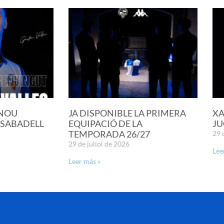
 NOU
JA DISPONIBLE LA PRIMERA
XA
 SABADELL
EQUIPACIÓ DE LA
JU
TEMPORADA 26/27
29 
29 de juliol de 2026
Lee
Leer más »