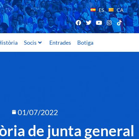
ES
CA
istòria
Socis
Entrades
Botiga
01/07/2022
ria de junta general