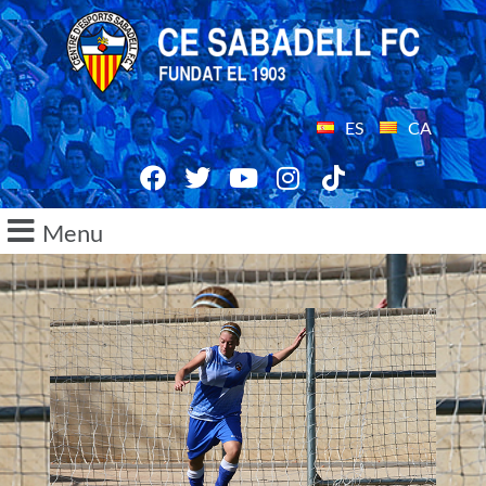
ES
CA
Menu