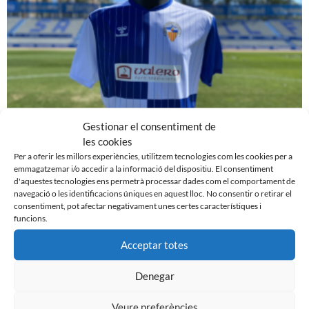
Gestionar el consentiment de
ELS EQUIPS FEMENINS DEL CE SABADELL FC
les cookies
PASSARAN A ANOMENAR-SE OFICIALMENT
Per a oferir les millors experiències, utilitzem tecnologies com les cookies per a
VALERO CE SABADELL
emmagatzemar i/o accedir a la informació del dispositiu. El consentiment
d'aquestes tecnologies ens permetrà processar dades com el comportament de
3 d'octubre de 2023
navegació o les identificacions úniques en aquest lloc. No consentir o retirar el
consentiment, pot afectar negativament unes certes característiques i
Leer más »
funcions.
Acceptar totes
Denegar
Veure preferències