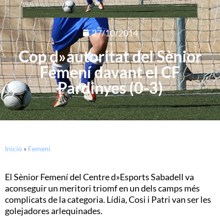
27/10/2014
Cop d»autoritat del Sènior
Femení davant el CF
Pardinyes (0-3)
Inicio
»
Femeni
El Sènior Femení del Centre d»Esports Sabadell va
aconseguir un meritori triomf en un dels camps més
complicats de la categoria. Lídia, Cosi i Patri van ser les
golejadores arlequinades.