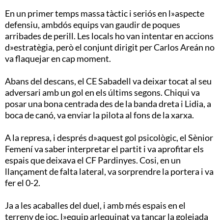
En un primer temps massa tàctic i seriós en l»aspecte
defensiu, ambdós equips van gaudir de poques
arribades de perill. Les locals ho van intentar en accions
d»estratègia, però el conjunt dirigit per Carlos Areán no
va flaquejar en cap moment.
Abans del descans, el CE Sabadell va deixar tocat al seu
adversari amb un gol en els últims segons. Chiqui va
posar una bona centrada des de la banda dreta i Lidia, a
boca de canó, va enviar la pilota al fons de la xarxa.
A la represa, i després d»aquest gol psicològic, el Sènior
Femení va saber interpretar el partit i va aprofitar els
espais que deixava el CF Pardinyes. Cosi, en un
llançament de falta lateral, va sorprendre la portera i va
fer el 0-2.
Ja a les acaballes del duel, i amb més espais en el
terreny de joc, l»equip arlequinat va tancar la golejada