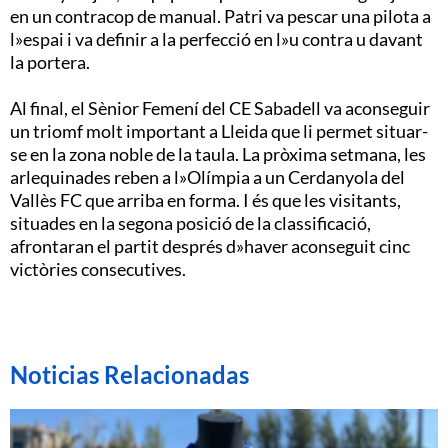
en un contracop de manual. Patri va pescar una pilota a
l»espai i va definir a la perfecció en l»u contra u davant
la portera.
Al final, el Sènior Femení del CE Sabadell va aconseguir
un triomf molt important a Lleida que li permet situar-
se en la zona noble de la taula. La pròxima setmana, les
arlequinades reben a l»Olímpia a un Cerdanyola del
Vallès FC que arriba en forma. I és que les visitants,
situades en la segona posició de la classificació,
afrontaran el partit després d»haver aconseguit cinc
victòries consecutives.
Noticias Relacionadas