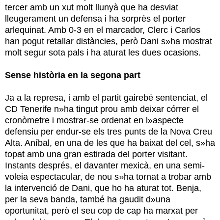
tercer amb un xut molt llunyà que ha desviat
lleugerament un defensa i ha sorprès el porter
arlequinat. Amb 0-3 en el marcador, Clerc i Carlos
han pogut retallar distàncies, però Dani s»ha mostrat
molt segur sota pals i ha aturat les dues ocasions.
Sense història en la segona part
Ja a la represa, i amb el partit gairebé sentenciat, el
CD Tenerife n»ha tingut prou amb deixar córrer el
cronòmetre i mostrar-se ordenat en l»aspecte
defensiu per endur-se els tres punts de la Nova Creu
Alta. Aníbal, en una de les que ha baixat del cel, s»ha
topat amb una gran estirada del porter visitant.
Instants després, el davanter mexicà, en una semi-
voleia espectacular, de nou s»ha tornat a trobar amb
la intervenció de Dani, que ho ha aturat tot. Benja,
per la seva banda, també ha gaudit d»una
oportunitat, però el seu cop de cap ha marxat per