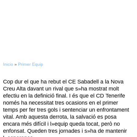
Derrota cruel del CE
Sabadell davant el CD
Tenerife (1-3)
Inicio
»
Primer Equip
Cop dur el que ha rebut el CE Sabadell a la Nova
Creu Alta davant un rival que s»ha mostrat molt
efectiu en la definició final. I és que el CD Tenerife
només ha necessitat tres ocasions en el primer
temps per fer tres gols i sentenciar un enfrontament
vital. Amb aquesta derrota, la salvació es posa
encara més difícil i l»equip queda tocat, però no
enfonsat. Queden tres jornades i s»ha de mantenir