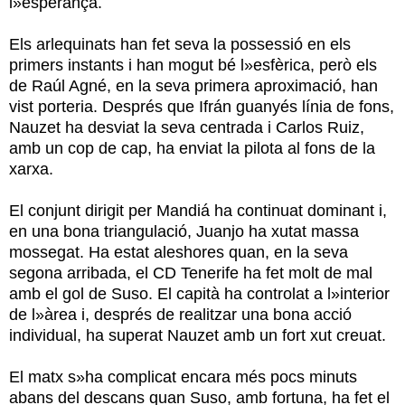
l»esperança.
Els arlequinats han fet seva la possessió en els
primers instants i han mogut bé l»esfèrica, però els
de Raúl Agné, en la seva primera aproximació, han
vist porteria. Després que Ifrán guanyés línia de fons,
Nauzet ha desviat la seva centrada i Carlos Ruiz,
amb un cop de cap, ha enviat la pilota al fons de la
xarxa.
El conjunt dirigit per Mandiá ha continuat dominant i,
en una bona triangulació, Juanjo ha xutat massa
mossegat. Ha estat aleshores quan, en la seva
segona arribada, el CD Tenerife ha fet molt de mal
amb el gol de Suso. El capità ha controlat a l»interior
de l»àrea i, després de realitzar una bona acció
individual, ha superat Nauzet amb un fort xut creuat.
El matx s»ha complicat encara més pocs minuts
abans del descans quan Suso, amb fortuna, ha fet el