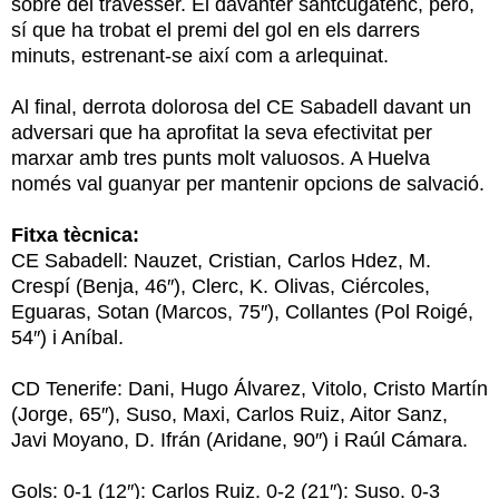
sobre del travesser. El davanter santcugatenc, però,
sí que ha trobat el premi del gol en els darrers
minuts, estrenant-se així com a arlequinat.
Al final, derrota dolorosa del CE Sabadell davant un
adversari que ha aprofitat la seva efectivitat per
marxar amb tres punts molt valuosos. A Huelva
només val guanyar per mantenir opcions de salvació.
Fitxa tècnica:
CE Sabadell: Nauzet, Cristian, Carlos Hdez, M.
Crespí (Benja, 46″), Clerc, K. Olivas, Ciércoles,
Eguaras, Sotan (Marcos, 75″), Collantes (Pol Roigé,
54″) i Aníbal.
CD Tenerife: Dani, Hugo Álvarez, Vitolo, Cristo Martín
(Jorge, 65″), Suso, Maxi, Carlos Ruiz, Aitor Sanz,
Javi Moyano, D. Ifrán (Aridane, 90″) i Raúl Cámara.
Gols: 0-1 (12″): Carlos Ruiz. 0-2 (21″): Suso. 0-3