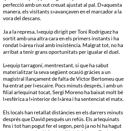
perfecció amb un xut creuat ajustat al pal. D»aquesta
manera, els visitants s»avançaven en el marcador a la
vora del descans.
Ja a la represa, l»equip dirigit per Toni Rodríguez ha
sortit amb una altra cara en els primers instants i ha
rondat l»àrea rival amb insistència. Malgrat tot, no ha
arribat a tenir grans oportunitats per igualar el duel.
L»equip tarragoní, mentrestant, sí que ha sabut
materialitzar la seva següent ocasió gràcies a un
magistral llançament de falta de Víctor Bertomeu que
ha entrat per l»escaire. Pocs minuts després, i amb un
filial arlequinat tocat, Sergi Moreno ha baixat molt bé
l»esfèrica a l»interior de l»àrea i ha sentenciat el matx.
Els locals han retallat distàncies en els darrers minuts
després que David pesqués un refús. Els arlequinats
fins i tot han pogut fer el segon, però ja no hi ha hagut