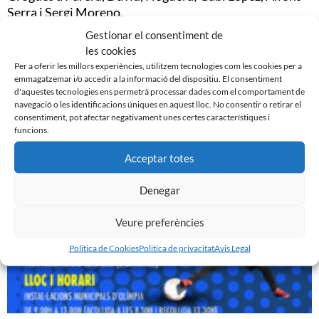
Serra i Sergi Moreno.
Gestionar el consentiment de
Camp:
Pepín Valls, 350 espectadors.
les cookies
Per a oferir les millors experiències, utilitzem tecnologies com les cookies per a
emmagatzemar i/o accedir a la informació del dispositiu. El consentiment
d'aquestes tecnologies ens permetrà processar dades com el comportament de
navegació o les identificacions úniques en aquest lloc. No consentir o retirar el
consentiment, pot afectar negativament unes certes característiques i
funcions.
Noticias Relacionadas
Acceptar totes
Denegar
Veure preferències
Politica de Cookies
Politica de privacitat
Avis Legal