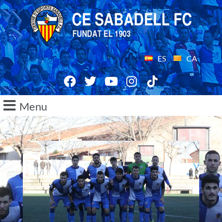
ES
CA
Menu