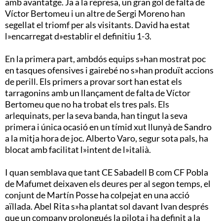
amb avantatge. Ja a la represa, un gran gol de falta de
Víctor Bertomeu i un altre de Sergi Moreno han
segellat el triomf per als visitants. David ha estat
l»encarregat d»establir el definitiu 1-3.
En la primera part, ambdós equips s»han mostrat poc
en tasques ofensives i gairebé no s»han produït accions
de perill. Els primers a provar sort han estat els
tarragonins amb un llançament de falta de Víctor
Bertomeu que no ha trobat els tres pals. Els
arlequinats, per la seva banda, han tingut la seva
primera i única ocasió en un tímid xut llunyà de Sandro
a la mitja hora de joc. Alberto Varo, segur sota pals, ha
blocat amb facilitat l»intent de l»italià.
I quan semblava que tant CE Sabadell B com CF Pobla
de Mafumet deixaven els deures per al segon temps, el
conjunt de Martín Posse ha colpejat en una acció
aïllada. Abel Rita s»ha plantat sol davant Ivan després
que un company prolongués la pilota i ha definit a la