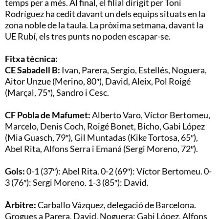
temps per a més. Al final, el filial dirigit per Toni
Rodríguez ha cedit davant un dels equips situats en la
zona noble de la taula. La pròxima setmana, davant la
UE Rubí, els tres punts no poden escapar-se.
Fitxa tècnica:
CE Sabadell B:
Ivan, Parera, Sergio, Estellés, Noguera,
Aitor Unzue (Merino, 80″), David, Aleix, Pol Roigé
(Marçal, 75″), Sandro i Cesc.
CF Pobla de Mafumet:
Alberto Varo, Víctor Bertomeu,
Marcelo, Denis Coch, Roigé Bonet, Bicho, Gabi López
(Mia Guasch, 79″), Gil Muntadas (Kike Tortosa, 65″),
Abel Rita, Alfons Serra i Emaná (Sergi Moreno, 72″).
Gols:
0-1 (37″): Abel Rita. 0-2 (69″): Víctor Bertomeu. 0-
3 (76″): Sergi Moreno. 1-3 (85″): David.
Àrbitre:
Carballo Vázquez, delegació de Barcelona.
Grogues a Parera, David, Noguera; Gabi López, Alfons