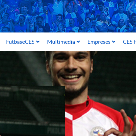
FutbaseCES
Multimedia
Empreses
CES H