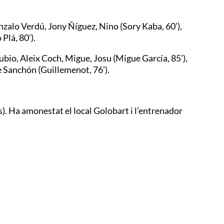
nzalo Verdú, Jony Ñíguez, Nino (Sory Kaba, 60’),
Plá, 80’).
io, Aleix Coch, Migue, Josu (Migue García, 85’),
e Sanchón (Guillemenot, 76’).
. Ha amonestat el local Golobart i l’entrenador