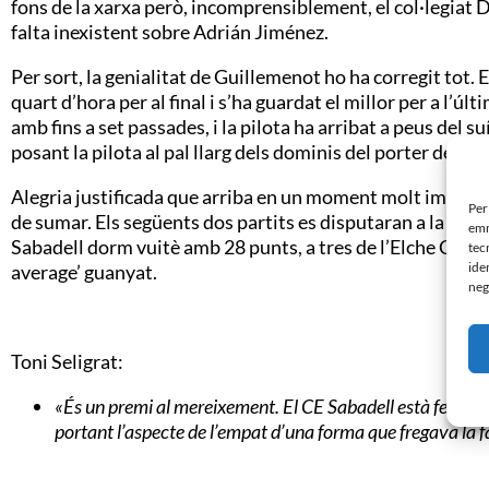
fons de la xarxa però, incomprensiblement, el col·legiat 
falta inexistent sobre Adrián Jiménez.
Per sort, la genialitat de Guillemenot ho ha corregit tot. E
quart d’hora per al final i s’ha guardat el millor per a l’
amb fins a set passades, i la pilota ha arribat a peus del su
posant la pilota al pal llarg dels dominis del porter de la f
Alegria justificada que arriba en un moment molt importan
Per
de sumar. Els següents dos partits es disputaran a la Nova 
emm
Sabadell dorm vuitè amb 28 punts, a tres de l’Elche CF, pri
tec
ide
average’ guanyat.
neg
Toni Seligrat:
«És un premi al mereixement. El CE Sabadell està fent p
portant l’aspecte de l’empat d’una forma que fregava la fa