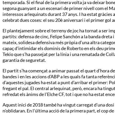
temporada. Si el final de la primera volta ja va deixar bone
segona guanyant a un escenari de primer nivell com el Mar
interessos arlequinats durant 37 anys. I ha estat gràcies
celebrat dues coses: el seu 20è aniversari i el primer gol
El plantejament sobre el terreny de joc ha tornat a ser i
partits: defensa de cinc, Felipe Sanchón a la banda dreta i
mateix, solidesa defensiva més pròpia d’una altra categori
capaç d’intimidar els dominis de Roberto en els deu pri
Tekio que s’ha passejat per la línia i una rematada de Coll
garantia de seguretat.
El partit s’ha començat a animar passat el quart d’hora de 
bandes i en les accions d’ABP a les quals fa tanta referènci
d’aquestes jugades ha estat a punt d’arribar el primer: P
fregant el pal. El central arlequinat, però, encara ha ting
refredat els ànims de l’Elche CF, tot i que no ha estat ence
Aquest inici de 2018 també ha vingut carregat d’una dosi
n’oblidaran. En l’última acció de la primera part, el cop de