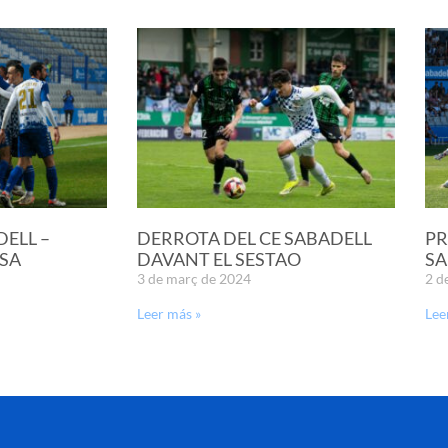
DELL –
DERROTA DEL CE SABADELL
PR
SA
DAVANT EL SESTAO
SA
3 de març de 2024
2 d
Leer más »
Lee