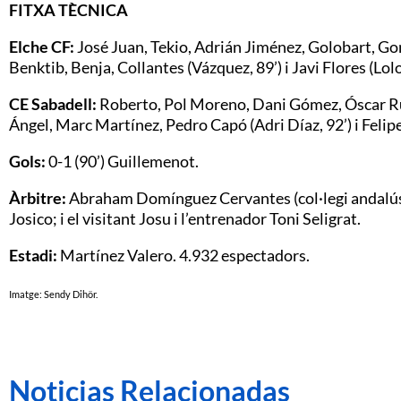
FITXA TÈCNICA
Elche CF:
José Juan, Tekio, Adrián Jiménez, Golobart, Go
Benktib, Benja, Collantes (Vázquez, 89’) i Javi Flores (Lolo 
CE Sabadell:
Roberto, Pol Moreno, Dani Gómez, Óscar Rub
Ángel, Marc Martínez, Pedro Capó (Adri Díaz, 92’) i Felip
Gols:
0-1 (90’) Guillemenot.
Àrbitre:
Abraham Domínguez Cervantes (col·legi andalús)
Josico; i el visitant Josu i l’entrenador Toni Seligrat.
Estadi:
Martínez Valero. 4.932 espectadors.
Imatge: Sendy Dihör.
Noticias Relacionadas