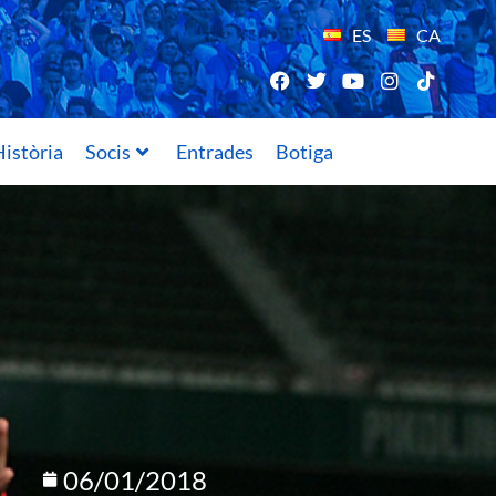
ES
CA
istòria
Socis
Entrades
Botiga
06/01/2018