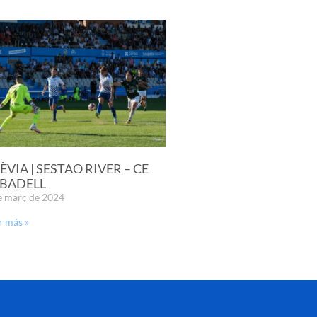
ÈVIA | SESTAO RIVER – CE
BADELL
e març de 2024
r más »