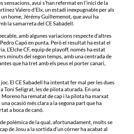
s sensacions, avui s’han refermat en l’inici de la
tínez Valero d’Elx, un estadi inexpugnable per als
 a un home, Jérémy Guillemenot, que avui ha
 amb la samarreta del CE Sabadell.
mpecable, amb algunes variacions respecte d’altres
 Pedro Capó en punta. Però el resultat ha estat el
a. L’Elche CF, equip de playoff, només ha estat
mers minuts del segon temps, amb una centrada de
antes que ha tret amb els peus el porter canari,
joc. El CE Sabadell ha intentat fer mal per les dues
a Toni Seligrat, les de pilota aturada. En una
ol Moreno ha rematat de cap i la pilota ha marxat
ut una ocasió més clara a la segona part que ha
rtat a boca de canó.
 de polèmica de la qual, afortunadament, molts se
 cap de Josu a la sortida d’un córner ha acabat al