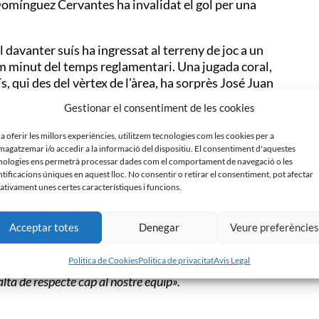
Domínguez Cervantes ha invalidat el gol per una
l davanter suís ha ingressat al terreny de joc a un
últim minut del temps reglamentari. Una jugada coral,
ís, qui des del vèrtex de l’àrea, ha sorprès José Juan
ranja verda.
Gestionar el consentiment de les cookies
t de la temporada on el suport de tota l’afició ha
 a oferir les millors experiències, utilitzem tecnologies com les cookies per a
Creu Alta (Olot i Hércules, dg. 17h) i el CE
agatzemar i/o accedir a la informació del dispositiu. El consentiment d'aquestes
mer equip que marca la zona de playoff, i el ‘goal
nologies ens permetrà processar dades com el comportament de navegació o les
ntificacions úniques en aquest lloc. No consentir o retirar el consentiment, pot afectar
ativament unes certes característiques i funcions.
Acceptar totes
Denegar
Veure preferèncie
Politica de Cookies
Politica de privacitat
Avis Legal
artits on mereix alguna cosa més que empatar. S’estava
lta de respecte cap al nostre equip».