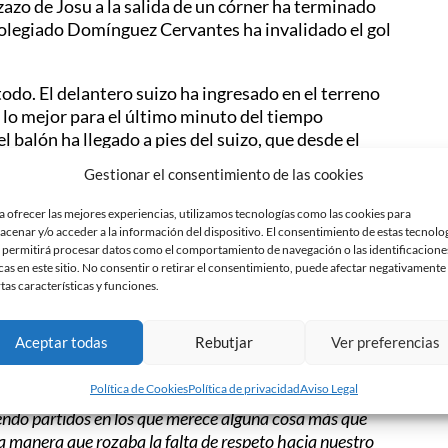
ezazo de Josu a la salida de un córner ha terminado
colegiado Domínguez Cervantes ha invalidado el gol
todo. El delantero suizo ha ingresado en el terreno
o lo mejor para el último minuto del tiempo
l balón ha llegado a pies del suizo, que desde el
alón en el palo largo de los dominios del portero
Gestionar el consentimiento de las cookies
a ofrecer las mejores experiencias, utilizamos tecnologías como las cookies para
nte de la temporada donde el apoyo de toda la
acenar y/o acceder a la información del dispositivo. El consentimiento de estas tecnolo
sputarán en la Nova Creu Alta (Olot y Hércules, dg.
 permitirá procesar datos como el comportamiento de navegación o las identificacione
cas en este sitio. No consentir o retirar el consentimiento, puede afectar negativamente
 del Elche CF, primer equipo que marca la zona de
rtas características y funciones.
Aceptar todas
Rebutjar
Ver preferencias
Política de Cookies
Política de privacidad
Aviso Legal
endo partidos en los que merece alguna cosa más que
a manera que rozaba la falta de respeto hacia nuestro