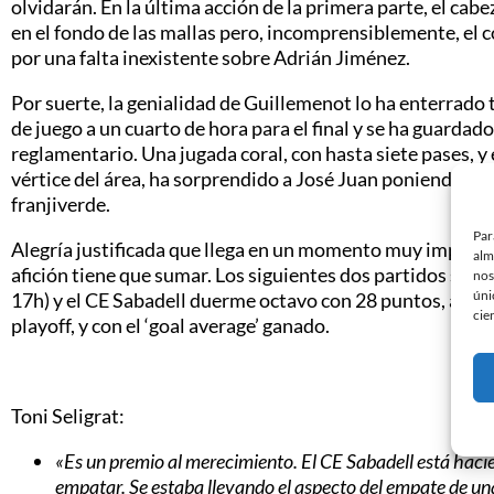
olvidarán. En la última acción de la primera parte, el cab
en el fondo de las mallas pero, incomprensiblemente, el 
por una falta inexistente sobre Adrián Jiménez.
Por suerte, la genialidad de Guillemenot lo ha enterrado 
de juego a un cuarto de hora para el final y se ha guardad
reglamentario. Una jugada coral, con hasta siete pases, y e
vértice del área, ha sorprendido a José Juan poniendo el b
franjiverde.
Par
Alegría justificada que llega en un momento muy importa
alm
afición tiene que sumar. Los siguientes dos partidos se di
nos
úni
17h) y el CE Sabadell duerme octavo con 28 puntos, a tres
cie
playoff, y con el ‘goal average’ ganado.
Toni Seligrat:
«Es un premio al merecimiento. El CE Sabadell está haci
empatar. Se estaba llevando el aspecto del empate de un