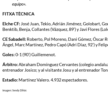
equipo».
FITXA TÈCNICA
Elche CF:
José Juan, Tekio, Adrián Jiménez, Golobart, Go
Benktib, Benja, Collantes (Vázquez, 89’) y Javi Flores (Lolo
CE Sabadell:
Roberto, Pol Moreno, Dani Gómez, Óscar Rub
Ángel, Marc Martínez, Pedro Capó (Adri Díaz, 92’) y Feli
Goles:
0-1 (90’) Guillemenot.
Árbitro:
Abraham Domínguez Cervantes (colegio andaluz)
entrenador Josico; y al visitante Josu y al entrenador Toni
Estadio:
Martínez Valero. 4.932 espectadores.
Imagen: Sendy Dihör.