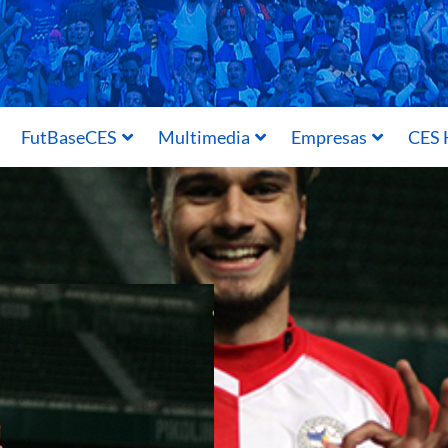
FutBaseCES
Multimedia
Empresas
CES 