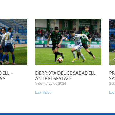
DELL –
DERROTA DEL CE SABADELL
PR
SA
ANTE EL SESTAO
SA
3 de marzo de 2024
2 d
Leer más »
Lee