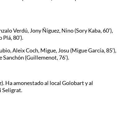
nzalo Verdú, Jony Ñíguez, Nino (Sory Kaba, 60’),
 Plá, 80’).
io, Aleix Coch, Migue, Josu (Migue García, 85’),
pe Sanchón (Guillemenot, 76’).
. Ha amonestado al local Golobart y al
 Seligrat.