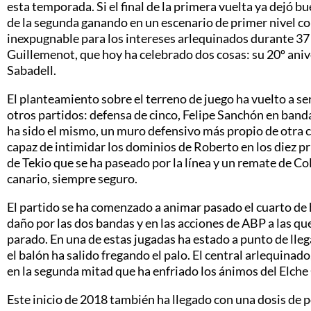
esta temporada. Si el final de la primera vuelta ya dejó b
de la segunda ganando en un escenario de primer nivel co
inexpugnable para los intereses arlequinados durante 37 
Guillemenot, que hoy ha celebrado dos cosas: su 20º anive
Sabadell.
El planteamiento sobre el terreno de juego ha vuelto a se
otros partidos: defensa de cinco, Felipe Sanchón en band
ha sido el mismo, un muro defensivo más propio de otra ca
capaz de intimidar los dominios de Roberto en los diez 
de Tekio que se ha paseado por la línea y un remate de Co
canario, siempre seguro.
El partido se ha comenzado a animar pasado el cuarto de 
daño por las dos bandas y en las acciones de ABP a las que
parado. En una de estas jugadas ha estado a punto de lle
el balón ha salido fregando el palo. El central arlequinad
en la segunda mitad que ha enfriado los ánimos del Elche
Este inicio de 2018 también ha llegado con una dosis de