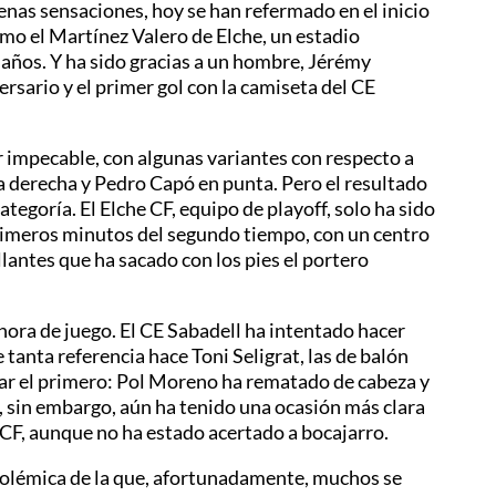
uenas sensaciones, hoy se han refermado en el inicio
mo el Martínez Valero de Elche, un estadio
años. Y ha sido gracias a un hombre, Jérémy
rsario y el primer gol con la camiseta del CE
r impecable, con algunas variantes con respecto a
a derecha y Pedro Capó en punta. Pero el resultado
tegoría. El Elche CF, equipo de playoff, solo ha sido
primeros minutos del segundo tiempo, con un centro
llantes que ha sacado con los pies el portero
hora de juego. El CE Sabadell ha intentado hacer
 tanta referencia hace Toni Seligrat, las de balón
gar el primero: Pol Moreno ha rematado de cabeza y
o, sin embargo, aún ha tenido una ocasión más clara
 CF, aunque no ha estado acertado a bocajarro.
 polémica de la que, afortunadamente, muchos se