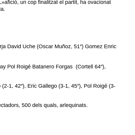
afició, un cop finalitzat el partit, ha ovacionat
ia.
orja David Uche (Oscar Muñoz, 51″) Gomez Enric
ray Pol Roigé Batanero Forgas (Cortell 64″),
 (2-1, 42″), Eric Gallego (3-1, 45″), Pol Roigé (3-
tadors, 500 dels quals, arlequinats.