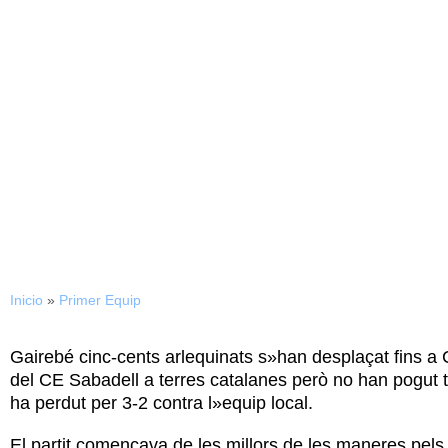
Inicio
»
Primer Equip
Gairebé cinc-cents arlequinats s»han desplaçat fins a C
del CE Sabadell a terres catalanes però no han pogut t
ha perdut per 3-2 contra l»equip local.
El partit començava de les millors de les maneres pels