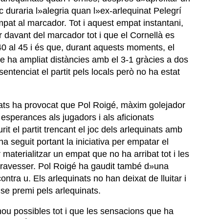
c duraria l»alegria quan l»ex-arlequinat Pelegrí
mpat al marcador. Tot i aquest empat instantani,
r davant del marcador tot i que el Cornellà es
40 al 45 i és que, durant aquests moments, el
e ha ampliat distàncies amb el 3-1 gràcies a dos
entenciat el partit pels locals però no ha estat
inats ha provocat que Pol Roigé, màxim golejador
esperances als jugadors i als aficionats
rit el partit trencant el joc dels arlequinats amb
ha seguit portant la iniciativa per empatar el
 materialitzar un empat que no ha arribat tot i les
 travesser. Pol Roigé ha gaudit també d»una
ntra u. Els arlequinats no han deixat de lluitar i
se premi pels arlequinats.
u possibles tot i que les sensacions que ha