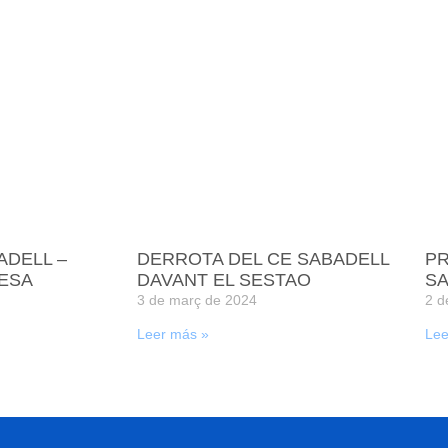
ADELL –
DERROTA DEL CE SABADELL
PR
ESA
DAVANT EL SESTAO
SA
3 de març de 2024
2 d
Leer más »
Lee