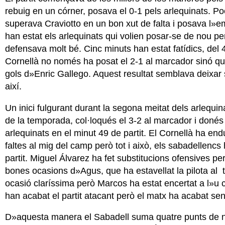
rebuig en un córner, posava el 0-1 pels arlequinats. Po
superava Craviotto en un bon xut de falta i posava l»e
han estat els arlequinats qui volien posar-se de nou pe
defensava molt bé. Cinc minuts han estat fatídics, del 
Cornellà no només ha posat el 2-1 al marcador sinó qu
gols d»Enric Gallego. Aquest resultat semblava deixar s
així.
Un inici fulgurant durant la segona meitat dels arlequ
de la temporada, col·loqués el 3-2 al marcador i donés 
arlequinats en el minut 49 de partit. El Cornellà ha endu
faltes al mig del camp però tot i això, els sabadellencs 
partit. Miguel Álvarez ha fet substitucions ofensives per
bones ocasions d»Agus, que ha estavellat la pilota al
ocasió claríssima però Marcos ha estat encertat a l»u co
han acabat el partit atacant però el matx ha acabat sen
D»aquesta manera el Sabadell suma quatre punts de no