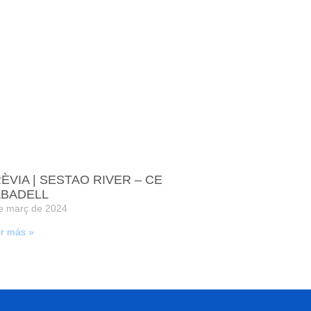
ÈVIA | SESTAO RIVER – CE
BADELL
e març de 2024
r más »