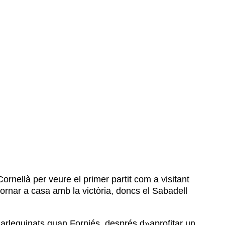
l
ornellà per veure el primer partit com a visitant
ornar a casa amb la victòria, doncs el Sabadell
 arlequinats quan Forniés, després d»aprofitar un