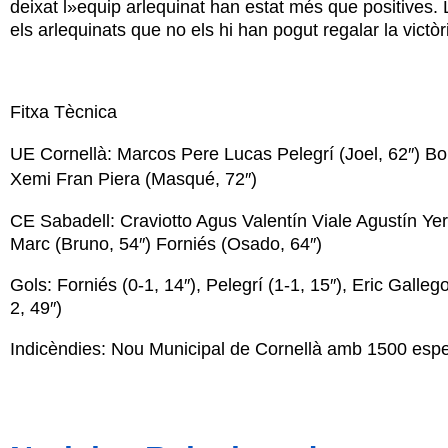
deixat l»equip arlequinat han estat més que positives. L»
els arlequinats que no els hi han pogut regalar la victòr
Fitxa Tècnica
UE Cornellà: Marcos Pere Lucas Pelegrí (Joel, 62″) B
Xemi Fran Piera (Masqué, 72″)
CE Sabadell: Craviotto Agus Valentín Viale Agustín Ye
Marc (Bruno, 54″) Forniés (Osado, 64″)
Gols: Forniés (0-1, 14″), Pelegrí (1-1, 15″), Eric Gallego
2, 49″)
Indicèndies: Nou Municipal de Cornellà amb 1500 espec