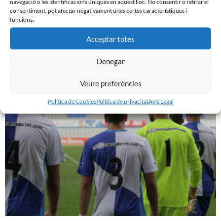
navegació o les identificacions úniques en aquest lloc. No consentir o retirar el
consentiment, pot afectar negativament unes certes característiques i
funcions.
Acceptar totes
REACCIONS DESPRÉS DE LA DERROTA CONTRA EL
VALENCIA MESTALLA
Denegar
21 de desembre de 2015
Veure preferències
Leer más »
Politica de Cookies
Politica de privacitat
Avis Legal