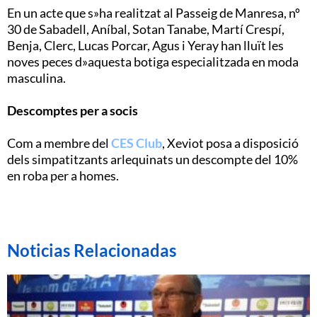
En un acte que s»ha realitzat al Passeig de Manresa, nº
30 de Sabadell, Aníbal, Sotan Tanabe, Martí Crespí,
Benja, Clerc, Lucas Porcar, Agus i Yeray han lluït les
noves peces d»aquesta botiga especialitzada en moda
masculina.
Descomptes per a socis
Com a membre del
CES Club
, Xeviot posa a disposició
dels simpatitzants arlequinats un descompte del 10%
en roba per a homes.
Noticias Relacionadas