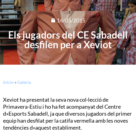
14/05/2015
Els jugadors del CE Sabadell
desfilen per a Xeviot
Inicio
»
Galeria
Xeviot ha presentat la seva nova col·lecció de
Primavera-Estiu i ho ha fet acompanyat del Centre
d»Esports Sabadell, ja que diversos jugadors del primer
equip han desfilat per la catifa vermella amb les noves
tendències d»aquest establiment.