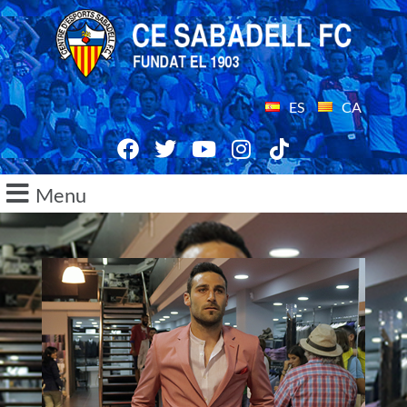
ES
CA
Menu