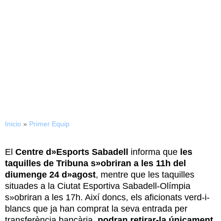
19/08/2014
Entrades disponibles per al
debut de Lliga davant el
Real Betis
Inicio
»
Primer Equip
El
Centre d»Esports Sabadell
informa que
les
taquilles de Tribuna s»obriran a les 11h del
diumenge 24 d»agost
, mentre que les taquilles
situades a la Ciutat Esportiva Sabadell-Olímpia
s»obriran a les 17h. Així doncs, els aficionats verd-i-
blancs que ja han comprat la seva entrada per
transferència bancària,
podran retirar-la únicament