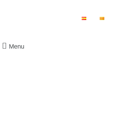
ES
CA
Menu