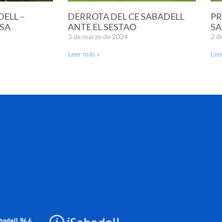
DELL –
DERROTA DEL CE SABADELL
PR
SA
ANTE EL SESTAO
SA
3 de marzo de 2024
2 d
Leer más »
Lee