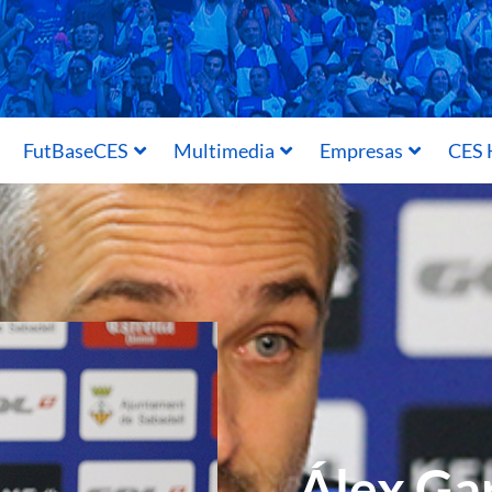
FutBaseCES
Multimedia
Empresas
CES 
Álex Gar