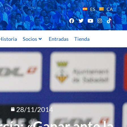
ES
CA
Historia
Socios
Entradas
Tienda
28/11/2014
cía: «Ganar ante la