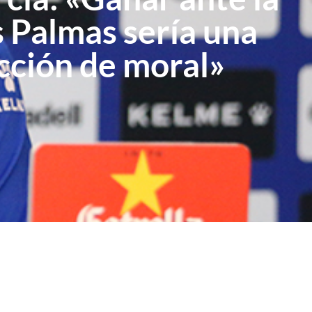
 Palmas sería una
cción de moral»