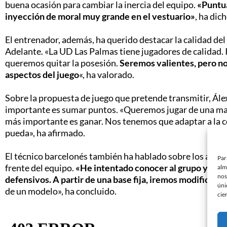
buena ocasión para cambiar la inercia del equipo.
«Puntua
inyección de moral muy grande en el vestuario»
, ha dic
El entrenador, además, ha querido destacar la calidad del
Adelante. «La UD Las Palmas tiene jugadores de calidad.
queremos quitar la posesión.
Seremos valientes, pero n
aspectos del juego
«, ha valorado.
Sobre la propuesta de juego que pretende transmitir, Ál
importante es sumar puntos. «Queremos jugar de una ma
más importante es ganar. Nos tenemos que adaptar a la 
pueda», ha afirmado.
El técnico barcelonés también ha hablado sobre los aspe
Par
frente del equipo.
«He intentado conocer al grupo y he i
alm
nos
defensivos. A partir de una base fija, iremos modificand
úni
de un modelo», ha concluido.
cie