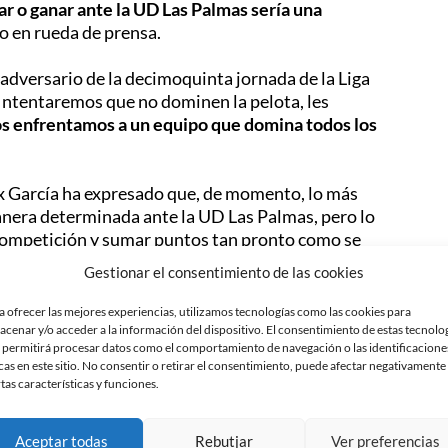
r o ganar ante la UD Las Palmas sería una
ho en rueda de prensa.
 adversario de la decimoquinta jornada de la Liga
 Intentaremos que no dominen la pelota, les
os enfrentamos a un equipo que domina todos los
ex García ha expresado que, de momento, lo más
nera determinada ante la UD Las Palmas, pero lo
competición y sumar puntos tan pronto como se
Gestionar el consentimiento de las cookies
ctos que ha trabajado durante su primera semana al
a ofrecer las mejores experiencias, utilizamos tecnologías como las cookies para
ncidido en diferentes aspectos tácticos y
acenar y/o acceder a la información del dispositivo. El consentimiento de estas tecnolo
 permitirá procesar datos como el comportamiento de navegación o las identificacione
o y adaptando el sistema
, pero todo nacerá a partir
cas en este sitio. No consentir o retirar el consentimiento, puede afectar negativamente
rtas características y funciones.
Aceptar todas
Rebutjar
Ver preferencias