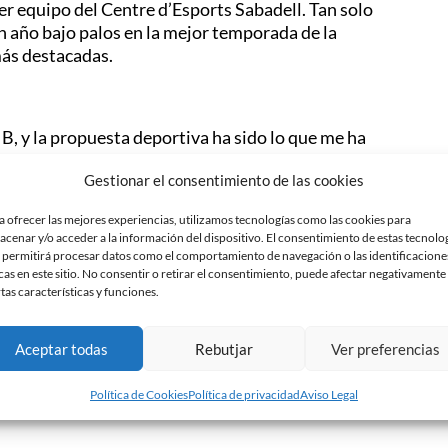
r equipo del Centre d’Esports Sabadell. Tan solo
an año bajo palos en la mejor temporada de la
 más destacadas.
 B, y la propuesta deportiva ha sido lo que me ha
Gestionar el consentimiento de las cookies
uy grata. Como se han ido Tienda al Terrassa y
imer equipo»
a ofrecer las mejores experiencias, utilizamos tecnologías como las cookies para
acenar y/o acceder a la información del dispositivo. El consentimiento de estas tecnolo
 permitirá procesar datos como el comportamiento de navegación o las identificacione
cho de haber estado un año con Jose (Solivelles),
cas en este sitio. No consentir o retirar el consentimiento, puede afectar negativamente
on respecto a otros equipos que empiezan de cero»
rtas características y funciones.
jugar porque es un portero muy experimentado, el
s con él y que juegue quien esté mejor»
Aceptar todas
Rebutjar
Ver preferencias
ue venga, bienvenido será»
Política de Cookies
Política de privacidad
Aviso Legal