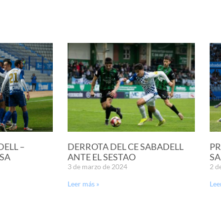
DELL –
DERROTA DEL CE SABADELL
PR
SA
ANTE EL SESTAO
SA
3 de marzo de 2024
2 d
Leer más »
Lee