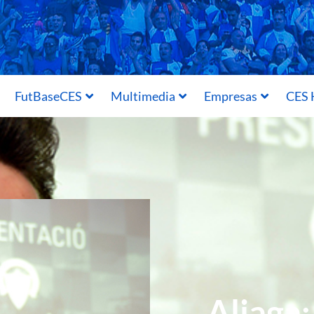
FutBaseCES
Multimedia
Empresas
CES 
Aliaga