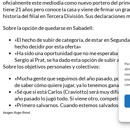
oficialmente este mediodía como nuevo portero del prime
tiene 21 años pero conoce la casa y viene de firmar un gr
historia del filial en Tercera División. Sus declaraciones
Sobre la opción de quedarse en Sabadell:
«El hecho de subir de categoría, de estar en Segunda
hecho decidir por esta oferta»
«Ha sido una oportunidad que no me esperaba y es m
Sergio al Prat, se ha dado esta opción de subir al pr
Par
Sobre los objetivos personales y colectivos:
alm
nos
«Mucha gente que seguimos del año pasado, por el he
úni
de saber cómo quiere jugar, ya lo tenemos ganado c
cie
«Sé que si está Carlos (Craviotto) será muy difícil 
año pasado lo jugó todo. Si viene otro, competiremo
«Primero salvarnos. Cuando estemos salvados, lo q
Imagen: Roger Benet