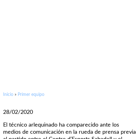
Antonio Hidalgo: «El
Llagostera es un equipo muy
duro fuera de casa, tiene muy
clara su idea de juego y ponen
a los rivales en muchas
dificultades «
Inicio
»
Primer equipo
28/02/2020
El técnico arlequinado ha comparecido ante los
medios de comunicación en la rueda de prensa previa