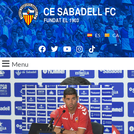
ES
CA
Menu