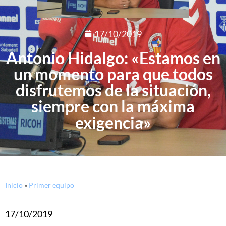
17/10/2019
Antonio Hidalgo: «Estamos en
un momento para que todos
disfrutemos de la situación,
siempre con la máxima
exigencia»
Inicio
»
Primer equipo
17/10/2019