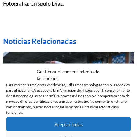
Fotografía: Críspulo Díaz.
Noticias Relacionadas
Gestionar el consentimiento de
las cookies
Para ofrecer las mejores experiencias, utilizamos tecnologías como las cookies
para almacenar y/o acceder a la información del dispositivo. El consentimiento
de estas tecnologías nos permitirá procesar datos como el comportamiento de
navegación o las identificaciones únicas en este sitio. No consentir o retirar el
consentimiento, puede afectar negativamente a ciertas características y
funciones.
Aceptar todas
EL SABADELL EMPATA ANTE LA CULTURAL EN LA
NOVA CREU ALTA