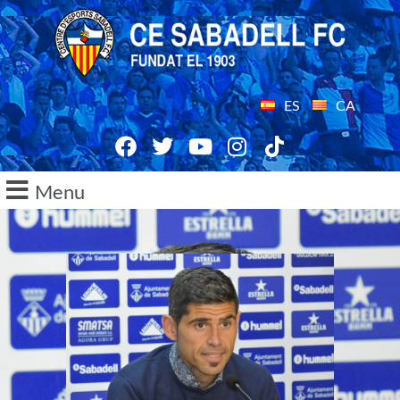
ES
CA
Menu