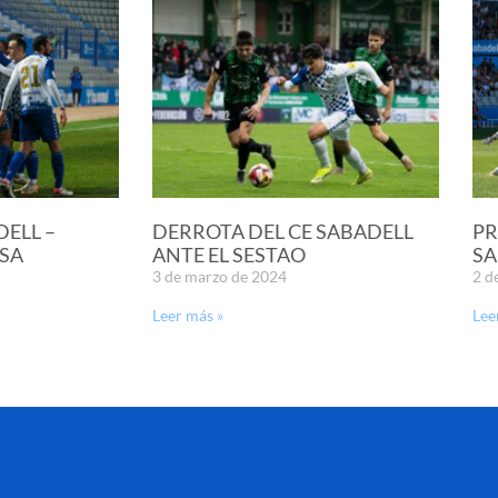
DELL –
DERROTA DEL CE SABADELL
PR
SA
ANTE EL SESTAO
SA
3 de marzo de 2024
2 d
Leer más »
Lee