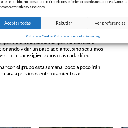
cas en este sitio. No consentir o retirar el consentimiento, puede afectar negativamente
o que estamos haciendo «.
rtas características y funciones.
los sentiremos muy cerca, es un momento
Aceptar todas
Rebutjar
Ver preferencias
estar con el equipo, el domingo es un partido muy
ero sabemos que la gente siempre está «.
Política de Cookies
Política de privacidad
Aviso Legal
 que ir día a día, sabemos que hemos hecho
cionando y dar un paso adelante, sino seguimos
s continuar exigiéndonos más cada día «.
ar con el grupo esta semana, poco a poco irán
de cara a próximos enfrentamientos «.