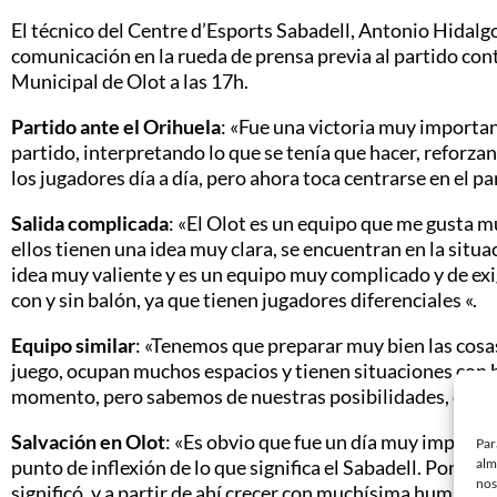
El técnico del Centre d’Esports Sabadell, Antonio Hidal
comunicación en la rueda de prensa previa al partido con
Municipal de Olot a las 17h.
Partido ante el Orihuela
: «Fue una victoria muy importa
partido, interpretando lo que se tenía que hacer, reforza
los jugadores día a día, pero ahora toca centrarse en el p
Salida complicada
: «El Olot es un equipo que me gusta 
ellos tienen una idea muy clara, se encuentran en la situ
idea muy valiente y es un equipo muy complicado y de e
con y sin balón, ya que tienen jugadores diferenciales «.
Equipo similar
: «Tenemos que preparar muy bien las cosa
juego, ocupan muchos espacios y tienen situaciones con
momento, pero sabemos de nuestras posibilidades, e iremo
Salvación en Olot
: «Es obvio que fue un día muy importan
Par
alm
punto de inflexión de lo que significa el Sabadell. Ponern
nos
significó, y a partir de ahí crecer con muchísima humilda