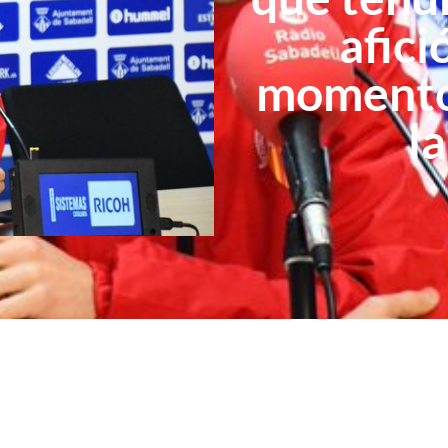
afici
momento
l