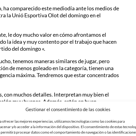
go, ha comparecido este mediodía ante los medios de
tra la Unió Esportiva Olot del domingo en el
nte, le doy mucho valor en cómo afrontamos el
ndo la idea y muy contento por el trabajo que hacen
artido del domingo «.
mucho, tenemos maneras similares de jugar, pero
ación de menos goleado en la categoría, tienen una
xigencia máxima. Tendremos que estar concentrados
s, con muchos detalles. Interpretan muy bien el
 balón muy buenas. Además, están en buen
s a por el partido desde el minuto 1 «.
Gestionar el consentimiento de las cookies
te para el club y afición, pero Olot debe ser un
a ofrecer las mejores experiencias, utilizamos tecnologías como las cookies para
acenar y/o acceder a la información del dispositivo. El consentimiento de estas tecnolo
os en la cabeza en qué situación estábamos y lo que
 permitirá procesar datos como el comportamiento de navegación o las identificacione
d ambición y trabajo. Es una situación que no