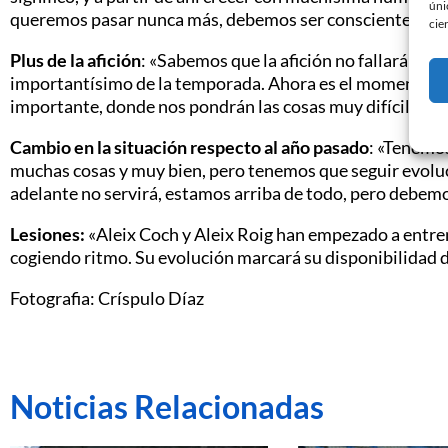
úni
queremos pasar nunca más, debemos ser conscientes de l
cie
Plus de la afición
: «Sabemos que la afición no fallará y 
importantísimo de la temporada. Ahora es el momento de 
importante, donde nos pondrán las cosas muy difíciles, p
Cambio en la situación respecto al año pasado
: «Tenemos
muchas cosas y muy bien, pero tenemos que seguir evolu
adelante no servirá, estamos arriba de todo, pero debemo
Lesiones:
«Aleix Coch y Aleix Roig han empezado a entren
cogiendo ritmo. Su evolución marcará su disponibilidad 
Fotografia: Críspulo Díaz
Noticias Relacionadas