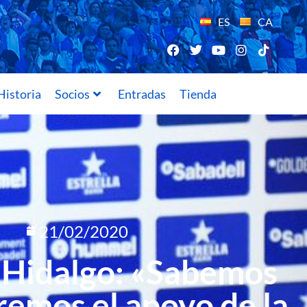
ES
CA
Historia
Socios
Entradas
Tienda
21/02/2020
 Hidalgo: «Sabemos
remos el apoyo de la