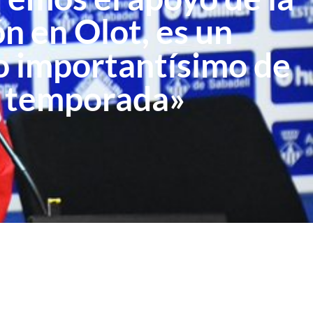
ón en Olot, es un
 importantísimo de
a temporada»