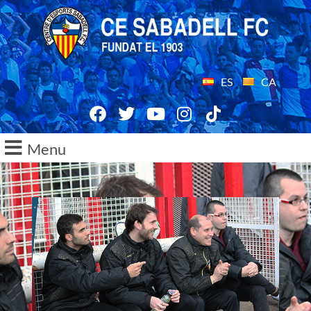
ES
CA
Menu