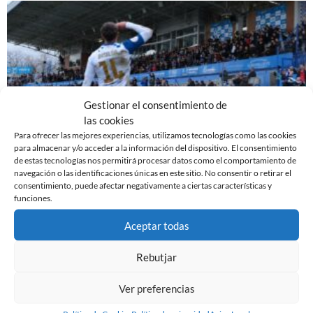
Gestionar el consentimiento de
las cookies
Para ofrecer las mejores experiencias, utilizamos tecnologías como las cookies
para almacenar y/o acceder a la información del dispositivo. El consentimiento
de estas tecnologías nos permitirá procesar datos como el comportamiento de
EL SABADELL EMPATA ANTE LA CULTURAL EN LA
navegación o las identificaciones únicas en este sitio. No consentir o retirar el
NOVA CREU ALTA
consentimiento, puede afectar negativamente a ciertas características y
funciones.
10 de marzo de 2024
Leer más »
Aceptar todas
Rebutjar
Ver preferencias