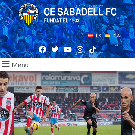
ES
CA
Menu