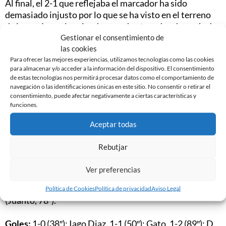
Al final, el 2-1 que reflejaba el marcador ha sido
demasiado injusto por lo que se ha visto en el terreno
de juego. Los arlequinados quedan tocados después de
esta dolorosa derrota, pero seguro que sabrán
Gestionar el consentimiento de
las cookies
levantarse en las próximas jornadas. El sábado, ante el
Para ofrecer las mejores experiencias, utilizamos tecnologías como las cookies
Real Valladolid, el equipo necesita el apoyo de su
para almacenar y/o acceder a la información del dispositivo. El consentimiento
afición en la Nova Creu Alta para sumar tres puntos
de estas tecnologías nos permitirá procesar datos como el comportamiento de
importantes.
navegación o las identificaciones únicas en este sitio. No consentir o retirar el
consentimiento, puede afectar negativamente a ciertas características y
funciones.
Ficha técnica:
CD Lugo:
José Juan, De Coz, Julio, Borja, Manu, Pita,
Aceptar todas
Seoane; Ferreiro, Pelayo (Valle, 57″), Iago Diaz (Iriome,
73″); Lolo Plá (D. Aganzo, 83″).
Rebutjar
CE Sabadell:
Nauzet, Víctor, K.Olivas, Carlos Hdez,
Ver preferencias
Cristian, Martí Crespí (Marcos G., 86″), A.Hidalgo
(Lucas Porcar, 72″), J.Hervás, Collantes, Gato y Ernest
Política de Cookies
Política de privacidad
Aviso Legal
(Juanto, 78″).
Goles:
1-0 (38″): Iago Diaz. 1-1 (50″): Gato. 1-2 (89″): D.